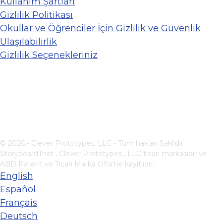
Kullanım Şartları
Gizlilik Politikası
Okullar ve Öğrenciler İçin Gizlilik ve Güvenlik
Ulaşılabilirlik
Gizlilik Seçenekleriniz
© 2026 - Clever Prototypes, LLC - Tüm hakları Saklıdır.
StoryboardThat ,
Clever Prototypes , LLC
ticari markasıdır ve
ABD Patent ve Ticari Marka Ofisi'ne kayıtlıdır.
English
Español
Français
Deutsch