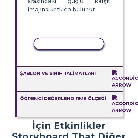
arasındaki güçlü karşıt
imajına katkıda bulunur.
ETKINLIĞI KOPYALA
ŞABLON VE SINIF TALIMATLARI
ÖĞRENCI DEĞERLENDIRME ÖLÇEĞI
İçin Etkinlikler
Storyboard That Diğer