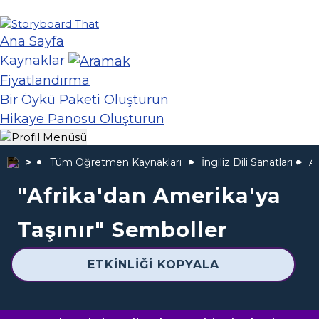
Ana Sayfa
Kaynaklar
Fiyatlandırma
Bir Öykü Paketi Oluşturun
Hikaye Panosu Oluşturun
Tüm Öğretmen Kaynakları
İngiliz Dili Sanatları
Af
"Afrika'dan Amerika'ya
Taşınır" Semboller
ETKINLIĞI KOPYALA