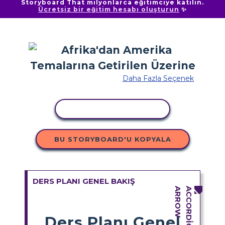
Storyboard That milyonlarca eğitimciye katılın.
Ücretsiz bir eğitim hesabı oluşturun
✨
Daha Fazla Seçenek
ETKINLIĞI KOPYALA
BU STORYBOARD'U KOPYALA
DERS PLANI GENEL BAKIŞ
Ders Planı Genel