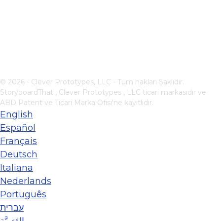
© 2026 - Clever Prototypes, LLC - Tüm hakları Saklıdır.
StoryboardThat ,
Clever Prototypes , LLC
ticari markasıdır ve
ABD Patent ve Ticari Marka Ofisi'ne kayıtlıdır.
English
Español
Français
Deutsch
Italiana
Nederlands
Português
עברית
العَرَبِيَّة