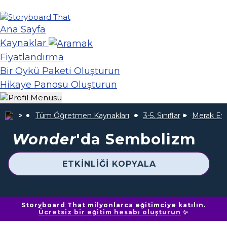
Ana Sayfa
Kaynaklar
Fiyatlandırma
Bir Öykü Paketi Oluşturun
Hikaye Panosu Oluşturun
Tüm Öğretmen Kaynakları
3-5. Sınıflar
Merak E
Wonder
'da Sembolizm
ETKINLIĞI KOPYALA
Storyboard That milyonlarca eğitimciye katılın.
Ücretsiz bir eğitim hesabı oluşturun
✨