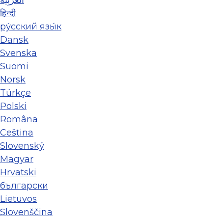
हिन्दी
ру́сский язы́к
Dansk
Svenska
Suomi
Norsk
Türkçe
Polski
Româna
Ceština
Slovenský
Magyar
Hrvatski
български
Lietuvos
Slovenščina