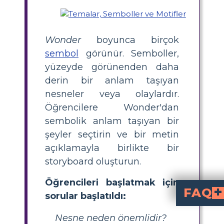
Wonder
boyunca birçok
sembol
görünür. Semboller,
yüzeyde görünenden daha
derin bir anlam taşıyan
nesneler veya olaylardır.
Öğrencilere Wonder'dan
sembolik anlam taşıyan bir
şeyler seçtirin ve bir metin
açıklamayla birlikte bir
storyboard oluşturun.
Öğrencileri başlatmak için
FAQ
sorular başlatıldı:
Bir hikayede semboller çok önemlidir ve kendilerinin öte
Öğrenciler hikayede bir sembolü nasıl
Öğrenciler hikayede birkaç kez tekrarlanan nesne
Nesne neden önemlidir?