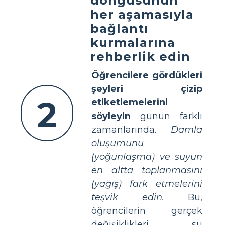
döngüsünün
her aşamasıyla
bağlantı
kurmalarına
rehberlik edin
Öğrencilere gördükleri
şeyleri çizip
2
etiketlemelerini
söyleyin
günün farklı
zamanlarında.
Damla
oluşumunu
(yoğunlaşma) ve suyun
en altta toplanmasını
(yağış) fark etmelerini
teşvik edin.
Bu,
öğrencilerin gerçek
değişiklikleri su