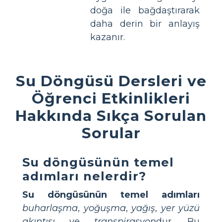
doğa ile bağdaştırarak
daha derin bir anlayış
kazanır.
Su Döngüsü Dersleri ve
Öğrenci Etkinlikleri
Hakkında Sıkça Sorulan
Sorular
Su döngüsünün temel
adımları nelerdir?
Su döngüsünün temel adımları
buharlaşma
,
yoğuşma
,
yağış
,
yer yüzü
akıntısı
ve
transpirasyon
dur. Bu