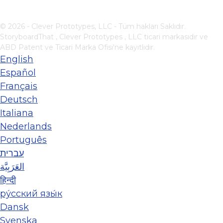
© 2026 - Clever Prototypes, LLC - Tüm hakları Saklıdır.
StoryboardThat ,
Clever Prototypes , LLC
ticari markasıdır ve
ABD Patent ve Ticari Marka Ofisi'ne kayıtlıdır.
English
Español
Français
Deutsch
Italiana
Nederlands
Português
עברית
العَرَبِيَّة
हिन्दी
ру́сский язы́к
Dansk
Svenska