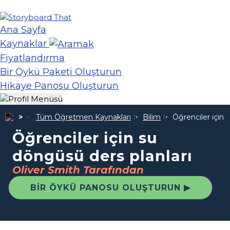
Ana Sayfa
Kaynaklar
Fiyatlandırma
Bir Öykü Paketi Oluşturun
Hikaye Panosu Oluşturun
Tüm Öğretmen Kaynakları
Bilim
Öğrenciler için 
Öğrenciler için su
döngüsü ders planları
Oliver Smith Tarafından
BIR ÖYKÜ PANOSU OLUŞTURUN ▶