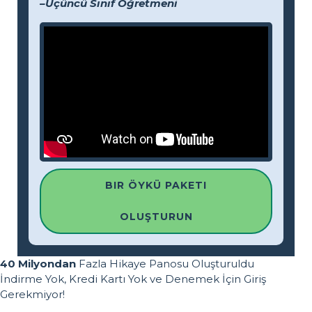
–Üçüncü Sınıf Öğretmeni
BIR ÖYKÜ PAKETI
OLUŞTURUN
40 Milyondan
Fazla Hikaye Panosu Oluşturuldu
İndirme Yok, Kredi Kartı Yok ve Denemek İçin Giriş
Gerekmiyor!