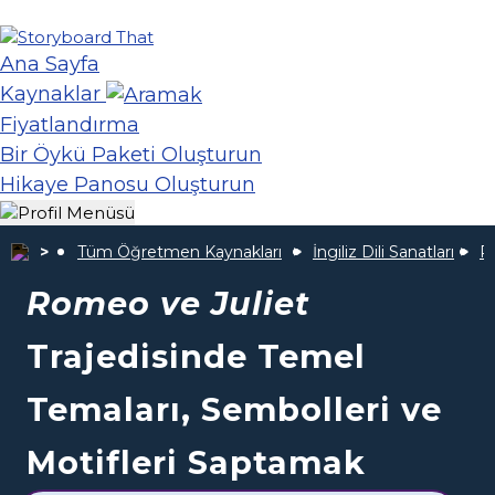
Ana Sayfa
Kaynaklar
Fiyatlandırma
Bir Öykü Paketi Oluşturun
Hikaye Panosu Oluşturun
Tüm Öğretmen Kaynakları
İngiliz Dili Sanatları
Ro
Romeo ve Juliet
Trajedisinde Temel
Temaları, Sembolleri ve
Motifleri Saptamak