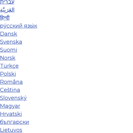
עברית
العَرَبِيَّة
हिन्दी
ру́сский язы́к
Dansk
Svenska
Suomi
Norsk
Türkçe
Polski
Româna
Ceština
Slovenský
Magyar
Hrvatski
български
Lietuvos