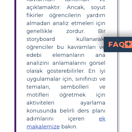
açıklamaktır. Ancak, soyut
fikirler öğrencilerin yardım
almadan analiz etmeleri için
genellikle zordur. Bir
storyboard kullanarak,
FAQ
öğrenciler bu kavramları ve
edebi elemanların ana
Her perdede yer alan oyunun temalarının, sembo
Çalışma sayfası alıştırmaları, öğrencilerin her perdedeki temaların, sembollerin ve motiflerin önemli örneklerini tanımlamalarını ve özetlemelerini içerebilir. Örneğin, öğrenciler her perdede aşk temasının
Oyunda ölüm tema
"Romeo ve Juliet"teki ölüm teması çeşitli trajik olaylar üzerinden işleniyor. Mercutio, Tybalt ve nihayetinde Romeo ve Jul
Maskeler ve kılık değiştirm
Maskeler ve kılık değiştirmeler, karakterlerin gerçek kimliklerini ve motivasyonlarını ortaya çıkaran motifler görevi görüyor. Örneğin, Juliet'in Capulet balosunda maskeli görünümü onun Romeo ile tanışmasına ve ona aşık olmasına olanak tanıyor, bu da kılık değiştirmenin beklenmedik bağlantılara yol açabileceğini gösteriyor. Benzer şekilde, Romeo'nun Capul
analizini anlamalarını görsel
olarak gösterebilirler. En iyi
uygulamalar için, sınıfınızı ve
temaları, sembolleri ve
motifleri öğretmek için
aktiviteleri ayarlama
konusunda belirli ders planı
adımlarını içeren
ek
makalemize
bakın.