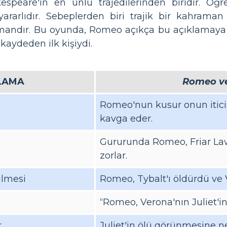
speare'in en ünlü trajedilerinden biridir. Öğ
ararlıdır. Sebeplerden biri trajik bir kahram
ramandır. Bu oyunda, Romeo açıkça bu açıklamaya 
 kaydeden ilk kişiydi.
LAMA
Romeo ve 
Romeo'nun kusur onun itici 
kavga eder.
Gururunda Romeo, Friar Law
zorlar.
ilmesi
Romeo, Tybalt'ı öldürdü ve 
ı
“Romeo, Verona'nın Juliet'
r
Juliet'in ölü görünmesine n