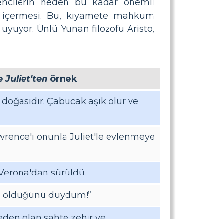
rencilerin neden bu kadar önemli
an içermesi. Bu, kıyamete mahkum
uyuyor. Ünlü Yunan filozofu Aristo,
Juliet'ten
örnek
doğasıdır. Çabucak aşık olur ve
rence'ı onunla Juliet'le evlenmeye
Verona'dan sürüldü.
in öldüğünü duydum!”
eden olan sahte zehir ve