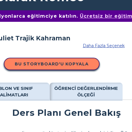
yonlarca eğitimciye katılın.
Ücretsiz bir eğiti
Daha Fazla Seçenek
BU STORYBOARD'U KOPYALA
BLON VE SINIF
ÖĞRENCI DEĞERLENDIRME
TALIMATLARI
ÖLÇEĞI
Ders Planı Genel Bakış