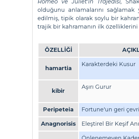
Romeo ve Juliet'in Trajedisi,
Shake
olduğunu anlamalarını sağlamak y
edilmiş, tipik olarak soylu bir kah
trajik bir kahramanın ilk özelliklerini
ÖZELLİĞİ
AÇIK
Karakterdeki Kusur
hamartia
Aşırı Gurur
kibir
Peripeteia
Fortune'un geri çevr
Anagnorisis
Eleştirel Bir Keşif An
Önlenemeyen Kade