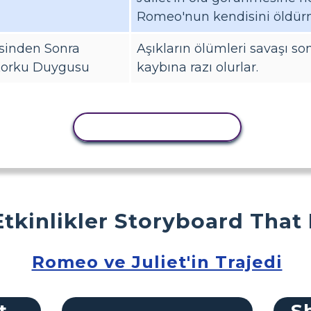
Romeo'nun kendisini öldürme
inden Sonra
Aşıkların ölümleri savaşı son
 Korku Duygusu
kaybına razı olurlar.
ETKINLIĞI KOPYALA
Etkinlikler Storyboard That
Romeo ve Juliet'in Trajedi
t
S