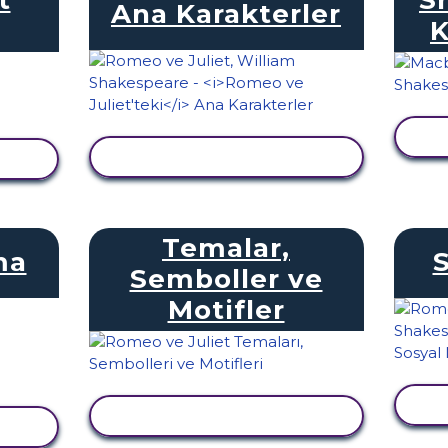
Ana Karakterler
K
E
ETKINLIĞI GÖRÜNTÜLE
LE
Temalar,
ma
Semboller ve
Motifler
E
ETKINLIĞI GÖRÜNTÜLE
LE