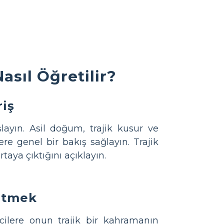
asıl Öğretilir?
riş
şlayın. Asil doğum, trajik kusur ve
ere genel bir bakış sağlayın. Trajik
aya çıktığını açıklayın.
 Etmek
ilere onun trajik bir kahramanın