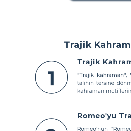
Trajik Kahrama
Trajik Kahram
1
"Trajik kahraman", 
talihin tersine dönm
kahraman motiflerini
Romeo'yu Tra
Romeo'nun "Romeo v