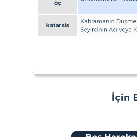
öç
Kahramanın Düşmes
katarsis
Seyircinin Acı veya
İçin 
Beş Hareke