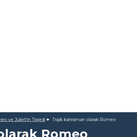
o ve Juliet'in Trajedi
Trajik kahraman olarak Romeo
 olarak Romeo