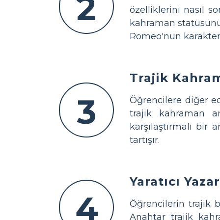
2
özelliklerini nasıl 
kahraman statüsünü 
Romeo'nun karakterin
Trajik Kahram
3
Öğrencilere diğer e
trajik kahraman ar
karşılaştırmalı bir 
tartışır.
Yaratıcı Yaza
4
Öğrencilerin trajik
Anahtar trajik kahr