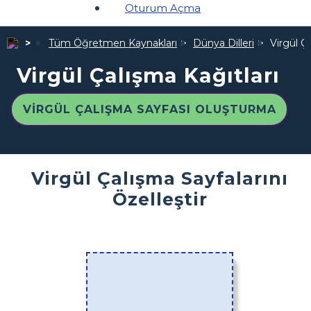
Oturum Açma
Tüm Öğretmen Kaynakları
Dünya Dilleri
Virgül Ç
Virgül Çalışma Kağıtları
VIRGÜL ÇALIŞMA SAYFASI OLUŞTURMA
Virgül Çalışma Sayfalarını
Özelleştir