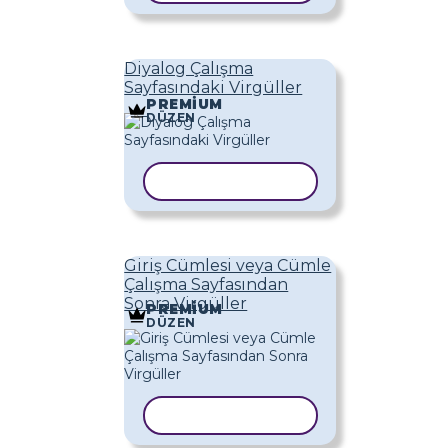
Diyalog Çalışma
Sayfasındaki Virgüller
PREMIUM
DÜZEN
ŞABLONU KOPYALA
Giriş Cümlesi veya Cümle
Çalışma Sayfasından
Sonra Virgüller
PREMIUM
DÜZEN
ŞABLONU KOPYALA