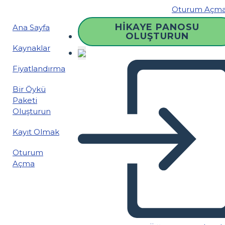
Oturum Açm
HIKAYE PANOSU
Ana Sayfa
OLUŞTURUN
Kaynaklar
Fiyatlandırma
Bir Öykü
Paketi
Oluşturun
Kayıt Olmak
Oturum
Açma