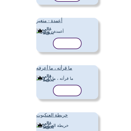
أعمدة - متغير
غالي
تَخطِيط
نسخ القالب
ما قرأته ، ما أعرفه
غالي
تَخطِيط
نسخ القالب
خريطة العنكبوت
غالي
تَخطِيط