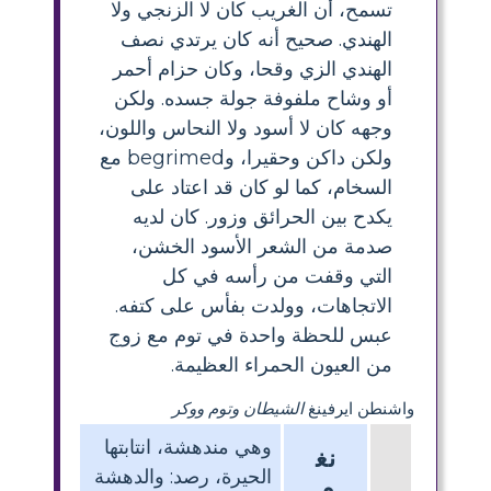
تسمح، أن الغريب كان لا الزنجي ولا
الهندي. صحيح أنه كان يرتدي نصف
الهندي الزي وقحا، وكان حزام أحمر
أو وشاح ملفوفة جولة جسده. ولكن
وجهه كان لا أسود ولا النحاس واللون،
ولكن داكن وحقيرا، وbegrimed مع
السخام، كما لو كان قد اعتاد على
يكدح بين الحرائق وزور. كان لديه
صدمة من الشعر الأسود الخشن،
التي وقفت من رأسه في كل
الاتجاهات، وولدت بفأس على كتفه.
عبس للحظة واحدة في توم مع زوج
من العيون الحمراء العظيمة.
واشنطن ايرفينغ
الشيطان وتوم ووكر
وهي مندهشة، انتابتها
نغ
الحيرة، رصد: والدهشة
م