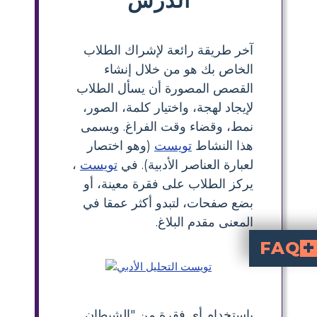
آخر طريقة رائعة لإشراك الطلاب
الخاص بك هو من خلال إنشاء
القصص المصورة أن يسأل الطلاب
لإيجاد لهجة، واختيار كلمة، الصور،
نمط، وقضاء وقت الفراغ. ويسمى
هذا النشاط
تويست
(وهو اختصار
لعبارة العناصر الأدبية). في
تويست
،
يركز الطلاب على فقرة معينة، أو
بضع صفحات، لتبدو أكثر عمقا في
المعنى مقدم البلاغ.
FAQ
ناصر المجردة مثل
ل TWIST
ل TWIST
كيف أصنع لوحة قصة TWIST ل"الشيطان وتوم وولكر"؟
 مفيدًا لتعليم الأدب في المرحلة الثانوية؟
باستخدام أي فقرة من "الشيطان