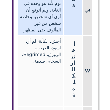
توم لأنه هو وحده في
ة
تي
الغابة، ولم أتوقع أن
أرى أي شخص، وخاصة
شخص من غير
المألوف حتى المظهر.
أجش، الكآبة، لم أر،
ا
اسود، الغريب،
خ
الزورق، Begrimed،
تي
السخام، صدمة.
ار
ال
W
ك
ل
م
ة