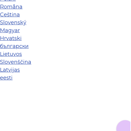
Româna
Ceština
Slovenský
Magyar
Hrvatski
български
Lietuvos
Slovenščina
Latvijas
eesti