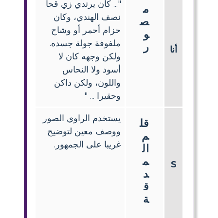
"... كان يرتدي زي قحا
م
نصف الهندي، وكان
ص
حزام أحمر أو وشاح
و
ملفوفة جولة جسده.
ر
أنا
ولكن وجهه كان لا
أسود ولا النحاس
واللون، ولكن داكن
وحقيرا ... "
يستخدم الراوي الصور
قل
ووصف معين لتوضيح
م
غريبا على الجمهور.
ال
م
S
د
ق
ة