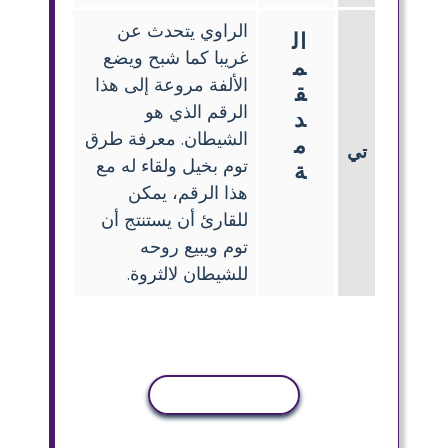
الراوي يتحدث عن
ال
غريبا كما شبح ويضع
م
الألفة مروعة إلى هذا
ق
الرقم الذي هو
د
الشيطان. معرفة طرق
م
تي
توم بخيل ولقاء له مع
ة
هذا الرقم، يمكن
للقارئ أن يستنتج أن
توم ويبيع روحه
للشيطان لالثروة.
نسخ النشاط