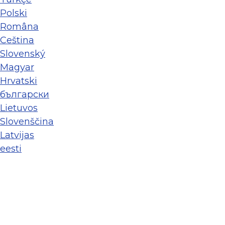
Polski
Româna
Ceština
Slovenský
Magyar
Hrvatski
български
Lietuvos
Slovenščina
Latvijas
eesti