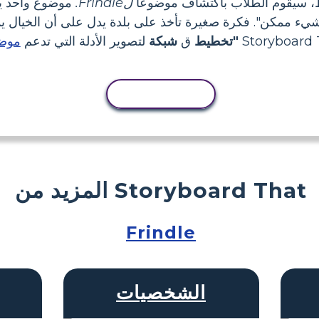
ط، سيقوم الطلاب باكتشاف موضوعا
لFrindle.
موضوع واحد 
يء ممكن". فكرة صغيرة تأخذ على بلدة يدل على أن الخيال ي
"تخطيط
ق
شبكة
لتصوير الأدلة التي تدعم
موض
نسخ النشاط
المزيد من Storyboard That
Frindle
الشخصيات