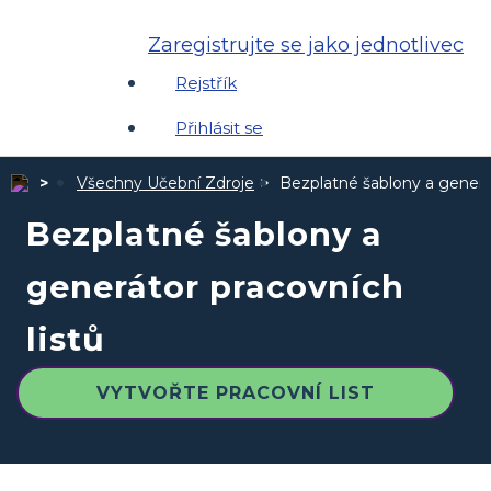
Zaregistrujte se jako jednotlivec
Rejstřík
Přihlásit se
Všechny Učební Zdroje
Bezplatné šablony a generát
Bezplatné šablony a
generátor pracovních
listů
VYTVOŘTE PRACOVNÍ LIST