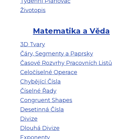
Týdenní Plánovač
Životopis
Matematika a Věda
3D Tvary
Čáry, Segmenty a Paprsky
Časové Rozvrhy Pracovních Listů
Celočíselné Operace
Chybějící Čísla
Číselné Řady
Congruent Shapes
Desetinná Čísla
Divize
Dlouhá Divize
Exponenty