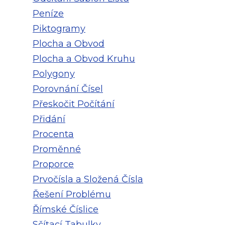
Peníze
Piktogramy
Plocha a Obvod
Plocha a Obvod Kruhu
Polygony
Porovnání Čísel
Přeskočit Počítání
Přidání
Procenta
Proměnné
Proporce
Prvočísla a Složená Čísla
Řešení Problému
Římské Číslice
Sčítací Tabulky