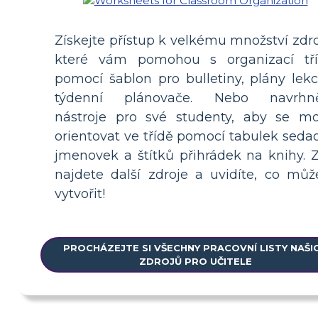
Získejte přístup k velkému množství zdro
které vám pomohou s organizací tří
pomocí šablon pro bulletiny, plány lekc
týdenní plánovače. Nebo navrhn
nástroje pro své studenty, aby se mo
orientovat ve třídě pomocí tabulek sedad
jmenovek a štítků přihrádek na knihy. 
najdete další zdroje a uvidíte, co můž
vytvořit!
PROCHÁZEJTE SI VŠECHNY PRACOVNÍ LISTY NAŠI
ZDROJŮ PRO UČITELE