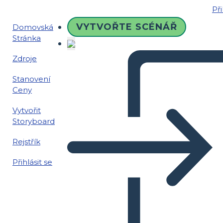
Při
VYTVOŘTE SCÉNÁŘ
Domovská
Stránka
Zdroje
Stanovení
Ceny
Vytvořit
Storyboard
Rejstřík
Přihlásit se