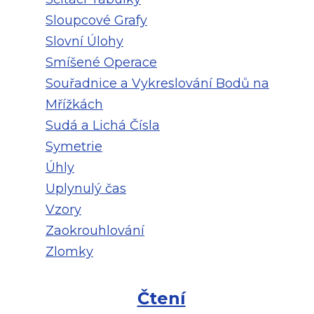
Sloupcové Grafy
Slovní Úlohy
Smíšené Operace
Souřadnice a Vykreslování Bodů na
Mřížkách
Sudá a Lichá Čísla
Symetrie
Úhly
Uplynulý čas
Vzory
Zaokrouhlování
Zlomky
Čtení