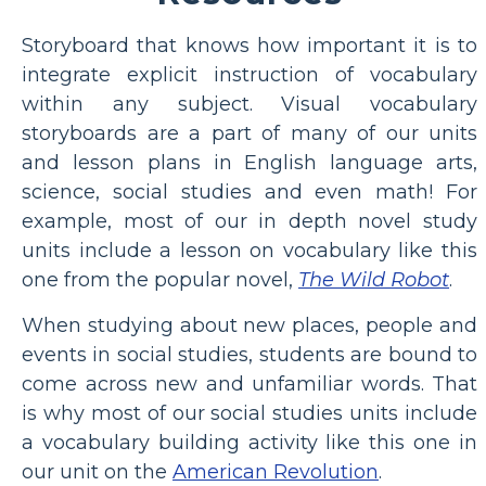
Storyboard that knows how important it is to
integrate explicit instruction of vocabulary
within any subject. Visual vocabulary
storyboards are a part of many of our units
and lesson plans in English language arts,
science, social studies and even math! For
example, most of our in depth novel study
units include a lesson on vocabulary like this
one from the popular novel,
The Wild Robot
.
When studying about new places, people and
events in social studies, students are bound to
come across new and unfamiliar words. That
is why most of our social studies units include
a vocabulary building activity like this one in
our unit on the
American Revolution
.