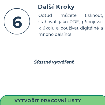
Další Kroky
6
Odtud můžete tisknout,
stahovat jako PDF, připojovat
k úkolu a používat digitálně a
mnoho dalšího!
Šťastné vytváření!
VYTVOŘIT PRACOVNÍ LISTY