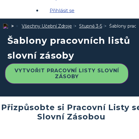
Přihlásit se
Všechny Učební Zdroje
Stupně 3-5
Šablony praco
Šablony pracovních listů
slovní zásoby
VYTVOŘIT PRACOVNÍ LISTY SLOVNÍ
ZÁSOBY
Přizpůsobte si Pracovní Listy s
Slovní Zásobou