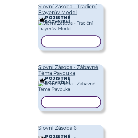
Slovní Zásoba - Tradiční
Frayerův Model
POJISTNÉ
ROZVRŽENÍ
KOPÍROVAT ŠABLONU
Slovní Zásoba - Zábavné
Téma Pavouka
POJISTNÉ
ROZVRŽENÍ
KOPÍROVAT ŠABLONU
Slovní Zásoba 6
POJISTNÉ