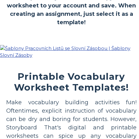
worksheet to your account and save. When
creating an assignment, just select it as a
template!
Printable Vocabulary
Worksheet Templates!
Make vocabulary building activities fun!
Oftentimes, explicit instruction of vocabulary
can be dry and boring for students. However,
Storyboard That's digital and printable
worksheets can spice up any vocabulary