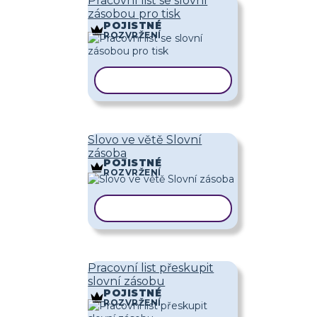
Pracovní list se slovní
zásobou pro tisk
POJISTNÉ
ROZVRŽENÍ
KOPÍROVAT ŠABLONU
Slovo ve větě Slovní
zásoba
POJISTNÉ
ROZVRŽENÍ
KOPÍROVAT ŠABLONU
Pracovní list přeskupit
slovní zásobu
POJISTNÉ
ROZVRŽENÍ