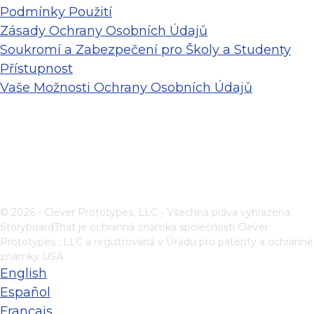
Podmínky Použití
Zásady Ochrany Osobních Údajů
Soukromí a Zabezpečení pro Školy a Studenty
Přístupnost
Vaše Možnosti Ochrany Osobních Údajů
© 2026 - Clever Prototypes, LLC - Všechna práva vyhrazena.
StoryboardThat je ochranná známka společnosti
Clever
Prototypes , LLC
a registrovaná v Úřadu pro patenty a ochranné
známky USA
English
Español
Français