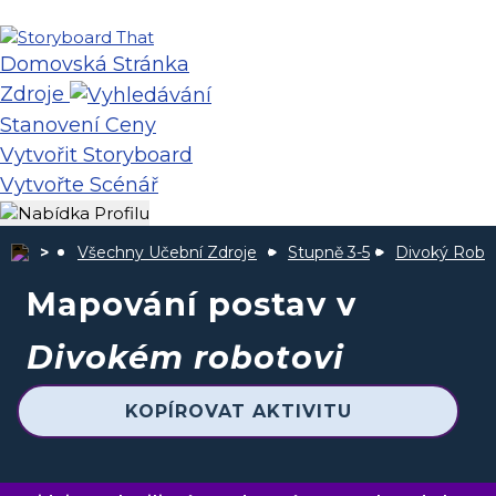
Domovská Stránka
Zdroje
Stanovení Ceny
Vytvořit Storyboard
Vytvořte Scénář
Všechny Učební Zdroje
Stupně 3-5
Divoký Robo
Mapování postav v
Divokém robotovi
KOPÍROVAT AKTIVITU