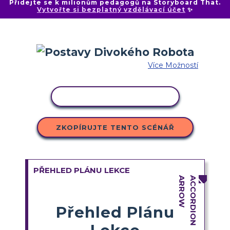
Přidejte se k milionům pedagogů na Storyboard That.
Vytvořte si bezplatný vzdělávací účet
✨
Více Možností
KOPÍROVAT AKTIVITU
ZKOPÍRUJTE TENTO SCÉNÁŘ
PŘEHLED PLÁNU LEKCE
Přehled Plánu
Lekce