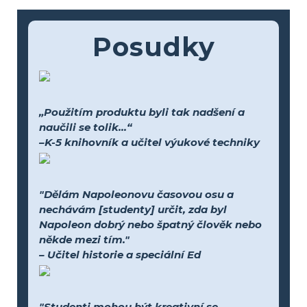
Posudky
„Použitím produktu byli tak nadšení a
naučili se tolik...“
–K-5 knihovník a učitel výukové techniky
"Dělám Napoleonovu časovou osu a
nechávám [studenty] určit, zda byl
Napoleon dobrý nebo špatný člověk nebo
někde mezi tím."
– Učitel historie a speciální Ed
"Studenti mohou být kreativní se