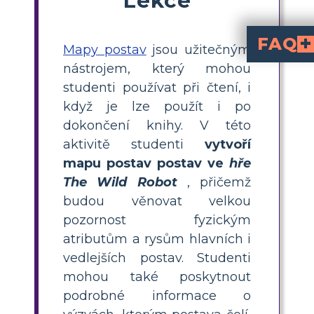
FAQ
Mapy postav
jsou užitečným
nástrojem, který mohou
Postavy jsou úzce spjaty s dějem příběhu, takže jsou nesmírně důležité. Protagonista posouvá příběh a antagonista příběhu překáží. Postavy jsou jedním z nejdůležitěj
Měli by studenti mapovat pouze hlavní post
Přestože hlavní postavy mají rozhodně větší vliv na příběh, studenti by měli zmapovat hlavní i vedlejší 
Mapování postavy zahrnuje použití vizuální pomůcky, která ukazuje fyzické rysy každé postavy, stejně jako výzvy, kterým postava čelí, spolu s výzvami
studenti používat při čtení, i
když je lze použít i po
dokončení knihy. V této
aktivitě studenti
vytvoří
mapu postav postav ve
hře
The Wild Robot
, přičemž
budou věnovat velkou
pozornost fyzickým
atributům a rysům hlavních i
vedlejších postav. Studenti
mohou také poskytnout
podrobné informace o