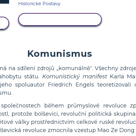
ZOBRAZIT AKTIVITU
Komunismus
ná na sdílení zdrojů „komunálně“. Všechny zdroje
blahobytu státu.
Komunistický manifest
Karla Mar
eho spoluautor Friedrich Engels teoretizovali 
ismu.
společnostech během průmyslové revoluce způso
, protože bolševici, revoluční politická skupina s
vé války prostřednictvím celkové ruské revoluce.
e bolševická revoluce zmocnila vzestup Mao Ze Dong