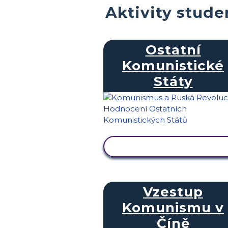
Aktivity stud
Ostatní
Komunistické
Státy
ZOBRAZIT AKTIVITU
Vzestup
Komunismu v
Číně