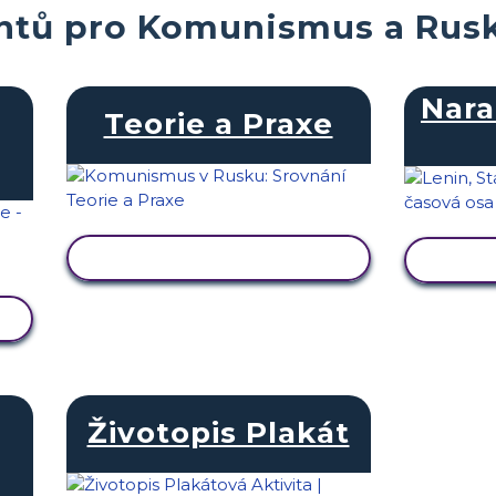
entů pro Komunismus a Rus
Nara
Teorie a Praxe
ZOBRAZIT AKTIVITU
ZOB
Životopis Plakát