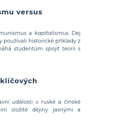
ismu versus
munismus
a
kapitalismus
. Dej
používali historické příklady z
máhá studentům spojit teorii s
 klíčových
avní události v ruské a čínské
iní složité dějiny jasnými a