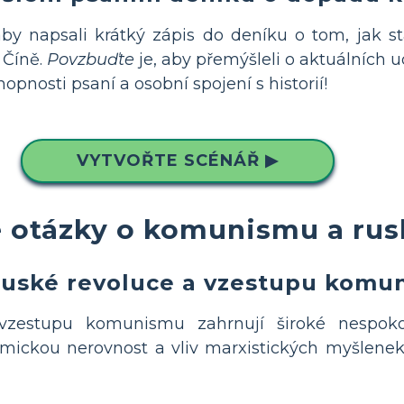
by napsali krátký zápis do deníku o tom, jak st
 Číně.
Povzbuďte
je, aby přemýšleli o aktuálních 
hopnosti psaní a osobní spojení s historií!
VYTVOŘTE SCÉNÁŘ ▶
 otázky o komunismu a rus
 Ruské revoluce a vzestupu kom
zestupu komunismu zahrnují široké nespoko
mickou nerovnost a vliv marxistických myšlenek 