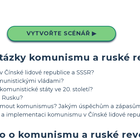
VYTVOŘTE SCÉNÁŘ ▶
otázky komunismu a ruské r
 v Čínské lidové republice a SSSR?
munistickými vládami?
omunistické státy ve 20. století?
a Rusku?
přijmout komunismus? Jakým úspěchům a zápasům 
voji a implementaci komunismu v Čínské lidové rep
to o komunismu a ruské rev