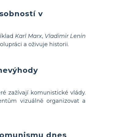
sobností v
říklad
Karl Marx
,
Vladimir Lenin
upráci a oživuje historii.
 nevýhody
ré zažívají komunistické vlády.
entům vizuálně organizovat a
 komunismu dnes