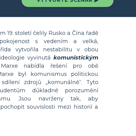
VYTVOŘTE SCÉNÁŘ ▶
m 19. století čelily Rusko a Čína řadě
spokojenost s vedením a velká,
řída vytvořila nestabilitu v obou
ideologie vyvinutá
komunistickým
Marxe nabídla řešení pro obě
 Marxe byl komunismus politickou
 sdílení zdrojů „komunálně“. Tyto
 studentům důkladné porozumění
ismu. Jsou navrženy tak, aby
chopit souvislosti mezi historií a