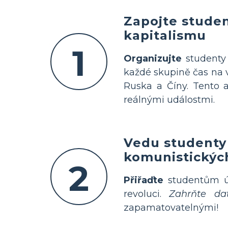
Zapojte studen
kapitalismu
1
Organizujte
studenty
každé skupině čas na v
Ruska a Číny. Tento a
reálnými událostmi.
Vedu studenty 
komunistických
2
Přiřaďte
studentům úko
revoluci.
Zahrňte da
zapamatovatelnými!