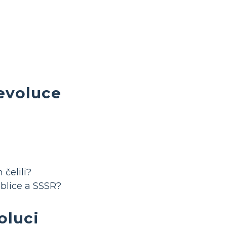
evoluce
čelili?
ublice a SSSR?
oluci