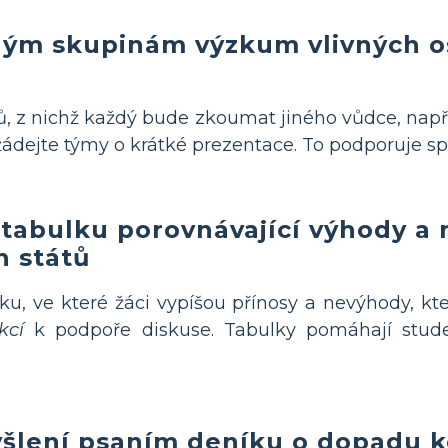
ým skupinám výzkum vlivných o
ů, z nichž každý bude zkoumat jiného vůdce, nap
žádejte týmy o krátké prezentace. To podporuje spol
 tabulku porovnávající výhody a
h států
u, ve které žáci vypíšou přínosy a nevýhody, kte
kcí
k podpoře diskuse. Tabulky pomáhají stud
šlení psaním deníku o dopadu