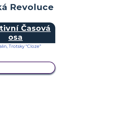
ká Revoluce
tivní Časová
osa
RAZIT AKTIVITU