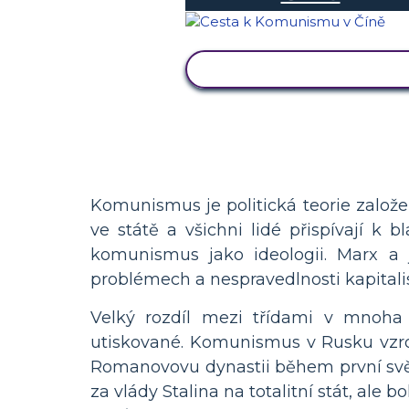
ZOBRAZIT AKTIVITU
Komunismus je politická teorie založe
ve státě a všichni lidé přispívají k 
komunismus jako ideologii. Marx a j
problémech a nespravedlnosti kapital
Velký rozdíl mezi třídami v mnoha 
utiskované. Komunismus v Rusku vzrostl
Romanovovu dynastii během první světo
za vlády Stalina na totalitní stát, al