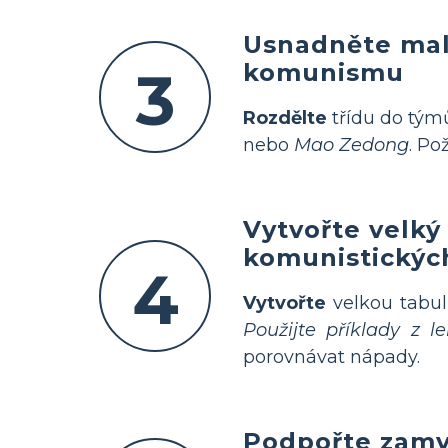
Usnadněte mal
komunismu
3
Rozdělte
třídu do tým
nebo
Mao Zedong
. Po
Vytvořte velký
komunistickýc
4
Vytvořte
velkou tabulk
Použijte příklady z le
porovnávat nápady.
Podpořte zamy