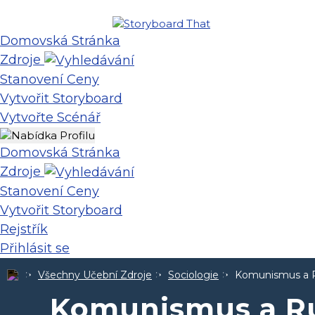
Domovská Stránka
Zdroje
Stanovení Ceny
Vytvořit Storyboard
Vytvořte Scénář
Domovská Stránka
Zdroje
Stanovení Ceny
Vytvořit Storyboard
Rejstřík
Přihlásit se
Všechny Učební Zdroje
Sociologie
Komunismus a 
Komunismus a R