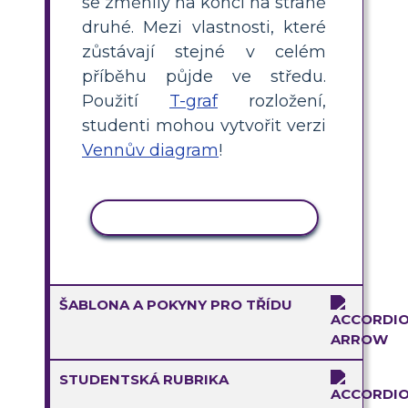
se změnily na konci na straně
druhé. Mezi vlastnosti, které
zůstávají stejné v celém
příběhu půjde ve středu.
Použití
T-graf
rozložení,
studenti mohou vytvořit verzi
Vennův diagram
!
KOPÍROVAT AKTIVITU
ŠABLONA A POKYNY PRO TŘÍDU
STUDENTSKÁ RUBRIKA