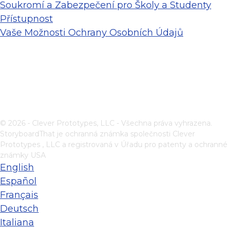
Soukromí a Zabezpečení pro Školy a Studenty
Přístupnost
Vaše Možnosti Ochrany Osobních Údajů
© 2026 - Clever Prototypes, LLC - Všechna práva vyhrazena.
StoryboardThat je ochranná známka společnosti
Clever
Prototypes , LLC
a registrovaná v Úřadu pro patenty a ochranné
známky USA
English
Español
Français
Deutsch
Italiana