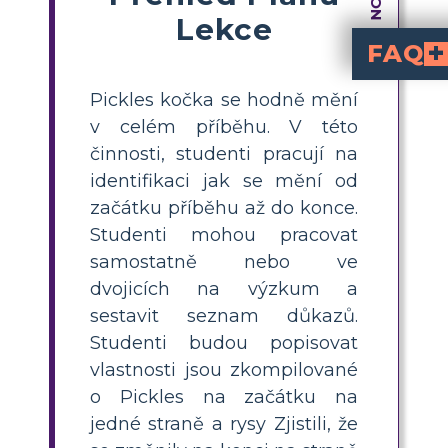
Lekce
FAQ
Jak porovnáváš a kontras
Pro porovnání a kontrastování vývoje postavy Picklese
, vypiš jeho vlastnosti na začátku a na konci příběhu. Věnuj pozornost rozdílům, například novým dovedno
Jaké jsou příklady toho, 
je Pickles často zlomyslný a nejistý ve své roli. Do 
Jaký je nejlepší z
Nejlepší je použít tři sekce: popiš a nakresli Picklese na začátku, seznamte vlas
Proč je důležité,
Porovnávání a kontrastování vlastností postavy
Jak mohou učitelé K-
Učitelé mohou poskytnout jednoduchý šablo
The Fire Cat
a poté své poznatky prodis
Pickles kočka se hodně mění
v celém příběhu. V této
činnosti, studenti pracují na
identifikaci jak se mění od
začátku příběhu až do konce.
Studenti mohou pracovat
samostatně nebo ve
dvojicích na výzkum a
sestavit seznam důkazů.
Studenti budou popisovat
vlastnosti jsou zkompilované
o Pickles na začátku na
jedné straně a rysy Zjistili, že