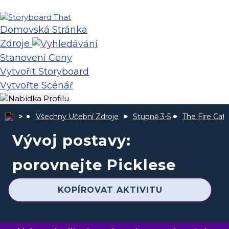
Domovská Stránka
Zdroje
Stanovení Ceny
Vytvořit Storyboard
Vytvořte Scénář
Všechny Učební Zdroje
Stupně 3-5
The Fire Cat
Vývoj postavy:
porovnejte Picklese
KOPÍROVAT AKTIVITU