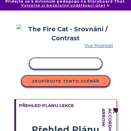
Přidejte se k milionům pedagogů na Storyboard That.
Vytvořte si bezplatný vzdělávací účet
✨
Více Možností
KOPÍROVAT AKTIVITU
ZKOPÍRUJTE TENTO SCÉNÁŘ
PŘEHLED PLÁNU LEKCE
Přehled Plánu