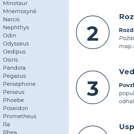
Minotaur
Mnemosyně
Roz
Narcis
2
Nephthys
Rozd
Odin
Požád
Odysseus
map a
Oedipus
Osiris
Pandora
Ved
Pegasus
3
Persephone
Povz
Perseus
popul
Phoebe
odhal
Poseidon
Prometheus
Ra
Usp
Rhea