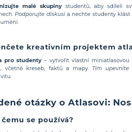
nizujte malé skupiny
studentů, aby sdíleli sv
onech.
Podporujte diskusi
a nechte studenty klást
zumění.
nčete kreativním projektem atl
a pro studenty
– vytvořit vlastní miniatlasovo
ě, včetně kreseb, faktů a mapy.
Tím upevníte 
vitu.
dené otázky o Atlasovi: Nos
k čemu se používá?