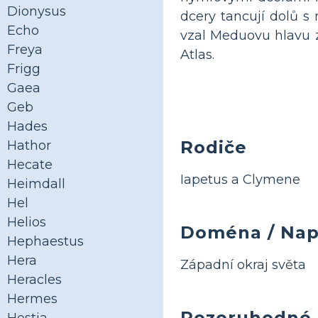
Dionysus
dcery tancují dolů s
Echo
vzal Meduovu hlavu z
Freya
Atlas.
Frigg
Gaea
Geb
Hades
Rodiče
Hathor
Hecate
Iapetus a Clymene
Heimdall
Hel
Helios
Doména / Nap
Hephaestus
Hera
Západní okraj světa
Heracles
Hermes
Pozoruhodné