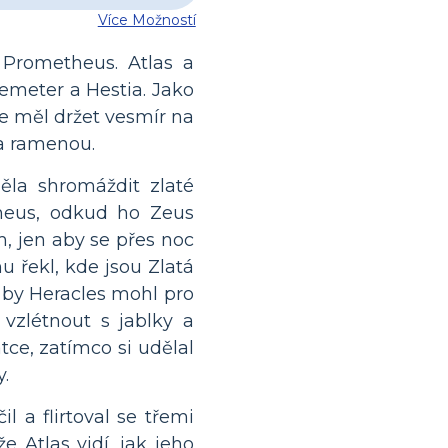
Více Možností
 Prometheus. Atlas a
emeter a Hestia. Jako
de měl držet vesmír na
na ramenou.
ěla shromáždit zlaté
theus, odkud ho Zeus
m, jen aby se přes noc
u řekl, kde jsou Zlatá
li by Heracles mohl pro
 vzlétnout s jablky a
tce, zatímco si udělal
y.
l a flirtoval se třemi
e Atlas vidí, jak jeho