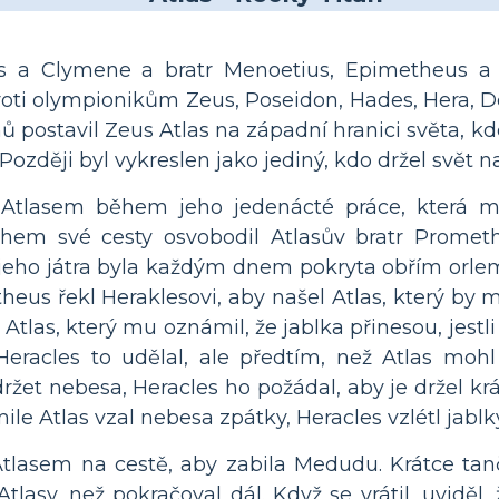
us a Clymene a bratr Menoetius, Epimetheus a
roti olympionikům Zeus, Poseidon, Hades, Hera, D
nů postavil Zeus Atlas na západní hranici světa, k
ozději byl vykreslen jako jediný, kdo držel svět 
 Atlasem během jeho jedenácté práce, která m
ěhem své cesty osvobodil Atlasův bratr Prome
y jeho játra byla každým dnem pokryta obřím orle
eus řekl Heraklesovi, aby našel Atlas, který by m
 Atlas, který mu oznámil, že jablka přinesou, jest
eracles to udělal, ale předtím, než Atlas mohl
et nebesa, Heracles ho požádal, aby je držel krá
ile Atlas vzal nebesa zpátky, Heracles vzlétl jablk
tlasem na cestě, aby zabila Medudu. Krátce tanči
asy, než pokračoval dál. Když se vrátil, uviděl, ž