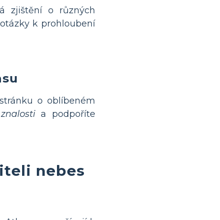
á zjištění o různých
 otázky k prohloubení
asu
u stránku o oblíbeném
znalosti
a podpoříte
iteli nebes