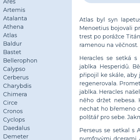
Ares
Artemis
Atalanta
Atlas byl syn Iapet
Athena
Menoetius bojovali p
Atlas
trest po porážce Titá
Baldur
ramenou na věčnost. P
Bastet
Heracles se setká s
Bellerophon
jablka Hesperidů. B
Calypso
připojil ke skále, ab
Cerberus
regenerovala. Prometh
Charybdis
jablka. Heracles našel
Chimera
něho držet nebesa. H
Circe
nechat ho břemeno drž
Cronos
polštář pro sebe. Jakm
Cyclops
Daedalus
Perseus se setkal s A
Demeter
nymfovými dcerami Atl