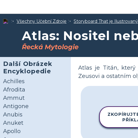
Všechny Učební Zdroje
Storyboard That je Ilustrovan
Atlas: Nositel ne
Řecká Mytologie
Další Obrázek
Atlas je Titán, kter
Encyklopedie
Zeusovi a ostatním o
Achilles
Afrodita
Ammut
Antigone
Anubis
ZKOPÍRUJT
PŘÍK
Anuket
Apollo