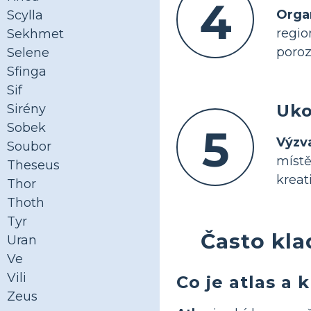
4
Orga
Scylla
regi
Sekhmet
poro
Selene
Sfinga
Sif
Uko
Sirény
Sobek
5
Výzv
Soubor
míst
Theseus
kreati
Thor
Thoth
Tyr
Často kla
Uran
Ve
Vili
Co je atlas a 
Zeus