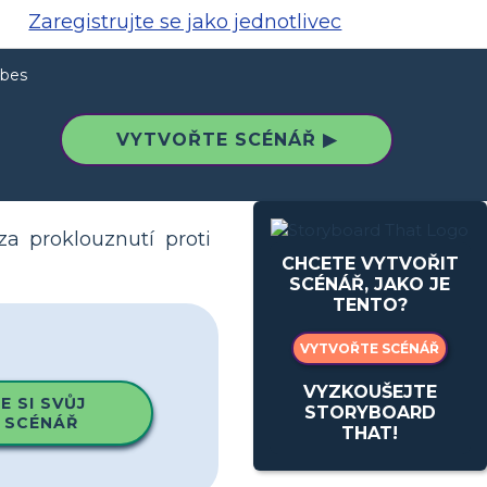
Zaregistrujte se jako jednotlivec
ebes
VYTVOŘTE SCÉNÁŘ ▶
za proklouznutí proti
CHCETE VYTVOŘIT
SCÉNÁŘ, JAKO JE
TENTO?
VYTVOŘTE SCÉNÁŘ
VYZKOUŠEJTE
 SI SVŮJ
STORYBOARD
 SCÉNÁŘ
THAT!