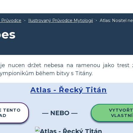
ý Průvodce
Ilustrovaný Průvodce Mytologií
Atlas: Nositel n
bes
ý je nucen držet nebesa na ramenou jako trest 
lympionikům během bitvy s Titány.
Atlas - Řecký Titán
E TENTO
VYTVOŘTE
— NEBO —
LAD
VLASTNÍ