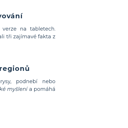
vování
 verze na tabletech.
li tři zajímavé fakta z
 regionů
rysy, podnebí nebo
ické myšlení
a pomáhá