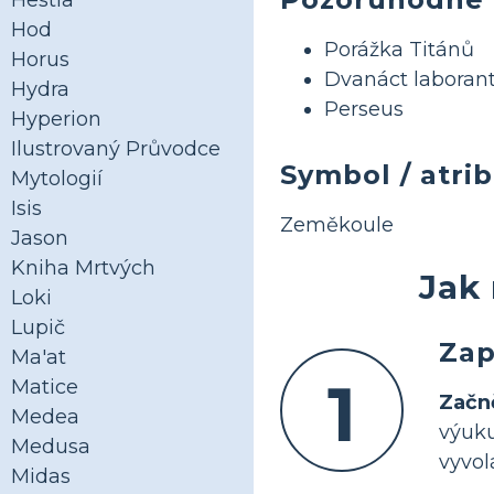
Hestia
Hod
Porážka Titánů
Horus
Dvanáct laborant
Hydra
Perseus
Hyperion
Ilustrovaný Průvodce
Symbol / atri
Mytologií
Isis
Zeměkoule
Jason
Kniha Mrtvých
Jak 
Loki
Lupič
Zap
Ma'at
1
Matice
Začn
Medea
výuku
Medusa
vyvol
Midas