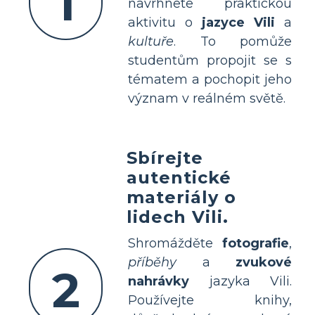
1
navrhnete praktickou
aktivitu o
jazyce Vili
a
kultuře
. To pomůže
studentům propojit se s
tématem a pochopit jeho
význam v reálném světě.
Sbírejte
autentické
materiály o
lidech Vili.
Shromážděte
fotografie
,
příběhy
a
zvukové
2
nahrávky
jazyka Vili.
Používejte knihy,