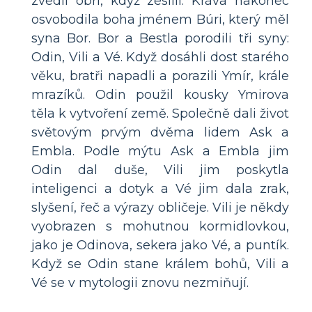
zvedli obři, když zesílil. Kráva nakonec
osvobodila boha jménem Búri, který měl
syna Bor. Bor a Bestla porodili tři syny:
Odin, Vili a Vé. Když dosáhli dost starého
věku, bratři napadli a porazili Ymír, krále
mrazíků. Odin použil kousky Ymirova
těla k vytvoření země. Společně dali život
světovým prvým dvěma lidem Ask a
Embla. Podle mýtu Ask a Embla jim
Odin dal duše, Vili jim poskytla
inteligenci a dotyk a Vé jim dala zrak,
slyšení, řeč a výrazy obličeje. Vili je někdy
vyobrazen s mohutnou kormidlovkou,
jako je Odinova, sekera jako Vé, a puntík.
Když se Odin stane králem bohů, Vili a
Vé se v mytologii znovu nezmiňují.