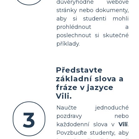
důvěryhodné webové
stránky nebo dokumenty,
aby si studenti mohli
prohlédnout a
poslechnout si skutečné
příklady.
Představte
základní slova a
fráze v jazyce
Vili.
Naučte jednoduché
3
pozdravy nebo
každodenní slova v
Vili
.
Povzbuďte studenty, aby