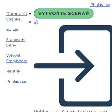
Přihlásit se
VYTVOŘTE SCÉNÁŘ
Domovská
Stránka
Zdroje
Stanovení
Ceny
Vytvořit
Storyboard
Rejstřík
Přihlásit se
Přihlásit se
Zaregistrujte se jako