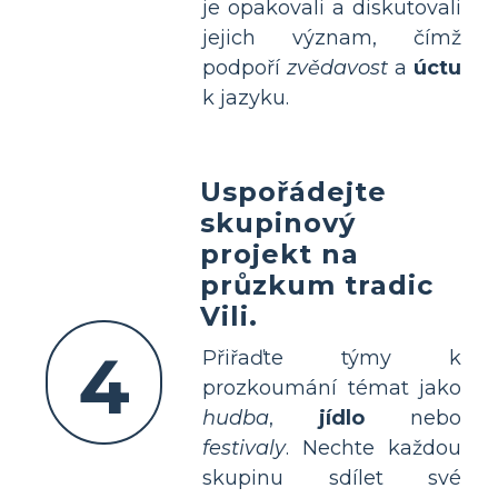
je opakovali a diskutovali
jejich význam, čímž
podpoří
zvědavost
a
úctu
k jazyku.
Uspořádejte
skupinový
projekt na
průzkum tradic
Vili.
4
Přiřaďte týmy k
prozkoumání témat jako
hudba
,
jídlo
nebo
festivaly
. Nechte každou
skupinu sdílet své