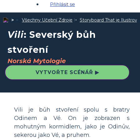
Přihlásit se
Všechny Učební Zdroje
Storyboard That je Ilustro
Vili
: Severský bůh
stvoření
Norská Mytologie
VYTVOŘTE SCÉNÁŘ ▶
Vili je bůh stvoření spolu s bratry
Odinem a Vé. On je zobrazen s
mohutným kormidlem, jako je Odinův,
sekerou jako Vé, a pruhem.