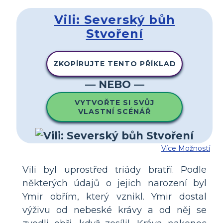
Vili: Severský bůh
Stvoření
ZKOPÍRUJTE TENTO PŘÍKLAD
— NEBO —
VYTVOŘTE SI SVŮJ
VLASTNÍ SCÉNÁŘ
Více Možností
Vili byl uprostřed triády bratří. Podle
některých údajů o jejich narození byl
Ymir obřím, který vznikl. Ymir dostal
výživu od nebeské krávy a od něj se