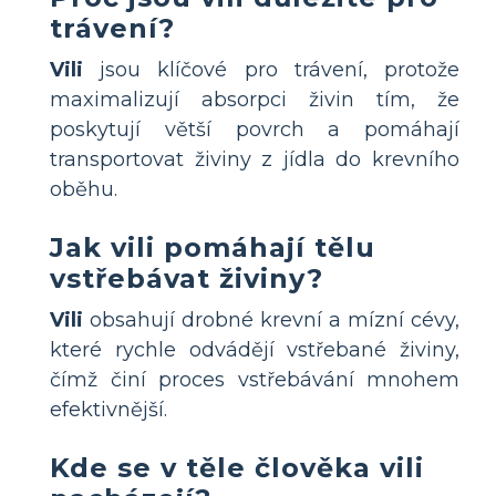
trávení?
Vili
jsou klíčové pro trávení, protože
maximalizují absorpci živin tím, že
poskytují větší povrch a pomáhají
transportovat živiny z jídla do krevního
oběhu.
Jak vili pomáhají tělu
vstřebávat živiny?
Vili
obsahují drobné krevní a mízní cévy,
které rychle odvádějí vstřebané živiny,
čímž činí proces vstřebávání mnohem
efektivnější.
Kde se v těle člověka vili