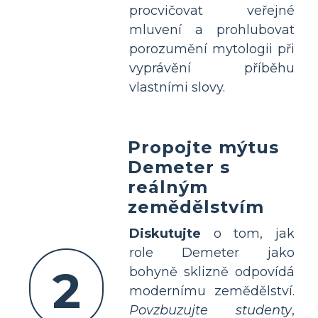
procvičovat veřejné
mluvení a prohlubovat
porozumění mytologii při
vyprávění příběhu
vlastními slovy.
Propojte mýtus
Demeter s
reálným
zemědělstvím
Diskutujte
o tom, jak
role Demeter jako
2
bohyně sklizně odpovídá
modernímu zemědělství.
Povzbuzujte studenty
,