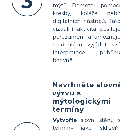
3
mýtů Demeter pomocí
kresby, koláže nebo
digitálních nástrojů. Tato
vizuální aktivita posiluje
porozumění a umožňuje
studentům vyjádřit své
interpretace příběhu
bohyně.
Navrhněte slovní
výzvu s
mýtologickými
termíny
Vytvořte
slovní stěnu s
termíny jako 'sklizeň',