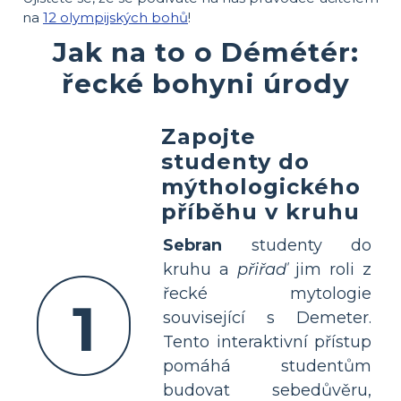
na
12 olympijských bohů
!
Jak na to o Démétér:
řecké bohyni úrody
Zapojte
studenty do
mýthologického
příběhu v kruhu
Sebran
studenty do
kruhu a
přiřaď
jim roli z
řecké mytologie
1
související s Demeter.
Tento interaktivní přístup
pomáhá studentům
budovat sebedůvěru,