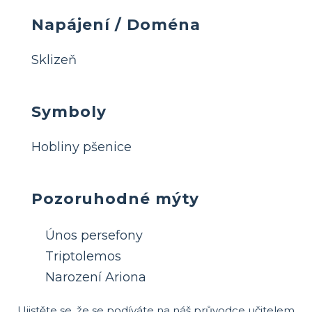
Napájení / Doména
Sklizeň
Symboly
Hobliny pšenice
Pozoruhodné mýty
Únos persefony
Triptolemos
Narození Ariona
Ujistěte se, že se podíváte na náš průvodce učitelem