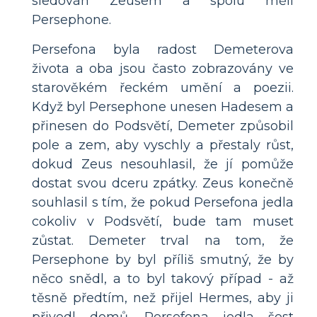
sledován Zeusem a spolu měli
Persephone.
Persefona byla radost Demeterova
života a oba jsou často zobrazovány ve
starověkém řeckém umění a poezii.
Když byl Persephone unesen Hadesem a
přinesen do Podsvětí, Demeter způsobil
pole a zem, aby vyschly a přestaly růst,
dokud Zeus nesouhlasil, že jí pomůže
dostat svou dceru zpátky. Zeus konečně
souhlasil s tím, že pokud Persefona jedla
cokoliv v Podsvětí, bude tam muset
zůstat. Demeter trval na tom, že
Persephone by byl příliš smutný, že by
něco snědl, a to byl takový případ - až
těsně předtím, než přijel Hermes, aby ji
přivedl domů. Persefona jedla šest