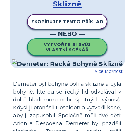
Sklizně
ZKOPÍRUJTE TENTO PŘÍKLAD
— NEBO —
VYTVOŘTE SI SVŮJ
VLASTNÍ SCÉNÁŘ
Více Možností
Demeter byl bohyně polí a sklizně a byla
bohyně, kterou se řecký lid odvolával v
době hladomoru nebo špatných výnosů.
Kdysi ji pronásli Poseidon a vytvořil koně,
aby ji zapůsobil. Společně měli dvě děti:
Arion a Despoena. Demeter byl později