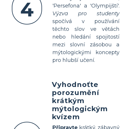
4
'Persefona' a 'Olympijští'.
Výzva pro studenty
spočívá v používání
těchto slov ve větách
nebo hledání spojitostí
mezi slovní zásobou a
mýtologickými koncepty
pro hlubší učení.
Vyhodnoťte
porozumění
krátkým
mýtologickým
kvízem
Připravte
krátký, zábavný