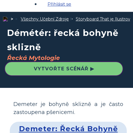
Přihlásit se
Všechny Učební Zdroje
Storyboard That je Ilustro
Démétér: řecká bohyně
sklizně
Řecká Mytologie
VYTVOŘTE SCÉNÁŘ ▶
Demeter je bohyně sklizně a je často
zastoupena pšenicemi.
Demeter: Řecká Bohyně