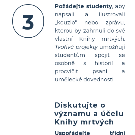
Požádejte studenty
, aby
3
napsali a ilustrovali
„kouzlo“ nebo zprávu,
kterou by zahrnuli do své
vlastní Knihy mrtvých.
Tvořivé projekty
umožňují
studentům spojit se
osobně s historií a
procvičit psaní a
umělecké dovednosti.
Diskutujte o
významu a účelu
Knihy mrtvých
Uspořádejte třídní