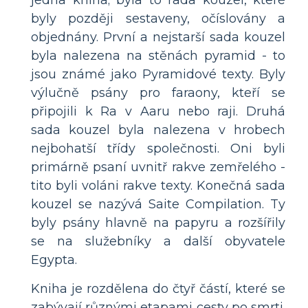
byly později sestaveny, očíslovány a
objednány. První a nejstarší sada kouzel
byla nalezena na stěnách pyramid - to
jsou známé jako Pyramidové texty. Byly
výlučně psány pro faraony, kteří se
připojili k Ra v Aaru nebo raji. Druhá
sada kouzel byla nalezena v hrobech
nejbohatší třídy společnosti. Oni byli
primárně psaní uvnitř rakve zemřelého -
tito byli voláni rakve texty. Konečná sada
kouzel se nazývá Saite Compilation. Ty
byly psány hlavně na papyru a rozšířily
se na služebníky a další obyvatele
Egypta.
Kniha je rozdělena do čtyř částí, které se
zabývají různými etapami cesty po smrti.