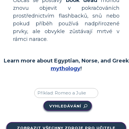
Občas se postavy
book dead
mohou
znovu objevit v pokračováních
prostřednictvím flashbacků, snů nebo
pokud příběh používá nadpřirozené
prvky, ale obvykle zůstávají mrtvé v
rámci narace.
Learn more about Egyptian, Norse, and Greek
mythology
!
VYHLEDÁVÁNÍ
ZOBRAZIT VŠECHNY ZDROJE PRO UČITELE