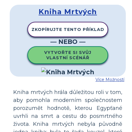
Kniha Mrtvých
ZKOPÍRUJTE TENTO PŘÍKLAD
— NEBO —
VYTVOŘTE SI SVŮJ
VLASTNÍ SCÉNÁŘ
Více Možností
Kniha mrtvých hrála důležitou roli v tom,
aby pomohla moderním společnostem
porozumět hodnotě, kterou Egypťané
uvrhli na smrt a cestu do posmrtného
života. Kniha mrtvých nebyla původně
jedna kniha; byla to řada kouzel, které