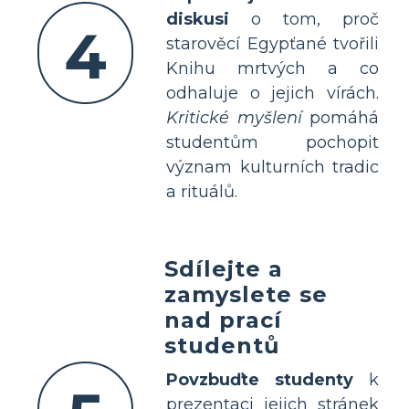
diskusi
o tom, proč
4
starověcí Egypťané tvořili
Knihu mrtvých a co
odhaluje o jejich vírách.
Kritické myšlení
pomáhá
studentům pochopit
význam kulturních tradic
a rituálů.
Sdílejte a
zamyslete se
nad prací
studentů
Povzbuďte studenty
k
prezentaci jejich stránek