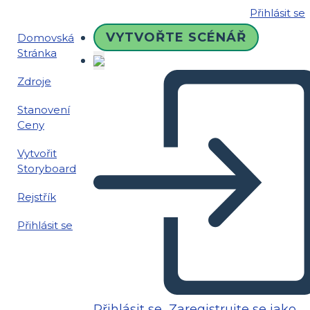
Přihlásit se
VYTVOŘTE SCÉNÁŘ
Domovská
Stránka
Zdroje
Stanovení
Ceny
Vytvořit
Storyboard
Rejstřík
Přihlásit se
Přihlásit se
Zaregistrujte se jako