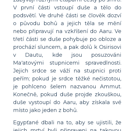
V první části vstoupí duše a tělo do
podsvětí. Ve druhé části se člověk dozví
o původu bohů a jejich těla se mění
nebo připravují na vzkříšení do Aaru. Ve
třetí části se duše pohybuje po obloze a
prochází sluncem, a pak dolů k Osirisovi
v Dautu, kde jsou posuzováni
Ma'atovými stupnicemi spravedlnosti.
Jejich srdce se váží na stupnici proti
peřím; pokud je srdce těžké nečistotou,
je pohlceno šelem nazvanou Ammut.
Konečně, pokud duše projde zkouškou,
duše vystoupí do Aaru, aby získala své
místo jako jeden z bohů.
Egypťané dbali na to, aby se ujistili, že
jejich mrtví byli připraveni na takovou