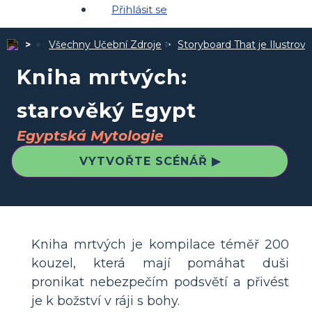
Přihlásit se
Všechny Učební Zdroje
Storyboard That je Ilustro
Kniha mrtvých:
starověký Egypt
Egyptská Mytologie
VYTVOŘTE SCÉNÁŘ ▶
Kniha mrtvých je kompilace téměř 200
kouzel, která mají pomáhat duši
pronikat nebezpečím podsvětí a přivést
je k božství v ráji s bohy.