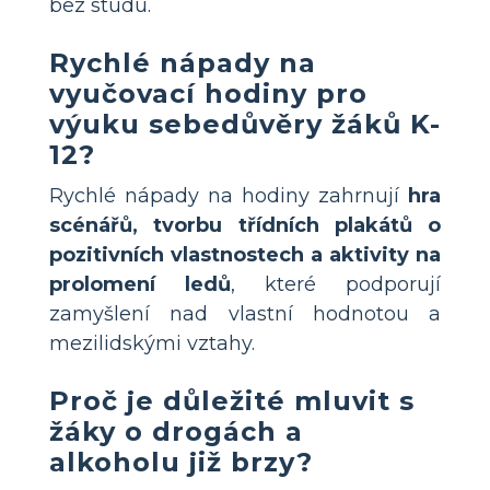
bez studu.
Rychlé nápady na
vyučovací hodiny pro
výuku sebedůvěry žáků K-
12?
Rychlé nápady na hodiny zahrnují
hra
scénářů, tvorbu třídních plakátů o
pozitivních vlastnostech a aktivity na
prolomení ledů
, které podporují
zamyšlení nad vlastní hodnotou a
mezilidskými vztahy.
Proč je důležité mluvit s
žáky o drogách a
alkoholu již brzy?