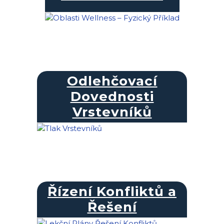
Odlehčovací
Dovednosti
Vrstevníků
Řízení Konfliktů a
Řešení