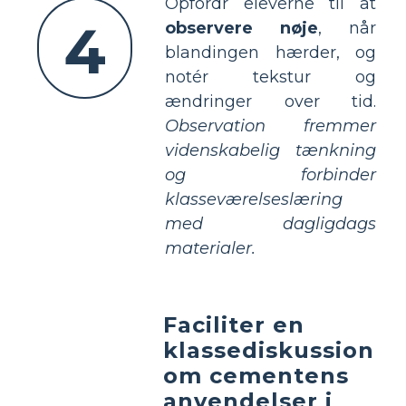
Opfordr eleverne til at
4
observere nøje
, når
blandingen hærder, og
notér tekstur og
ændringer over tid.
Observation fremmer
videnskabelig tænkning
og forbinder
klasseværelseslæring
med dagligdags
materialer.
Faciliter en
klassediskussion
om cementens
anvendelser i