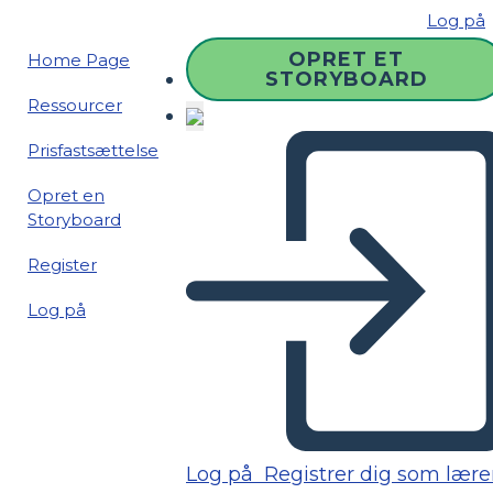
Log på
OPRET ET
Home Page
STORYBOARD
Ressourcer
Prisfastsættelse
Opret en
Storyboard
Register
Log på
Log på
Registrer dig som lære