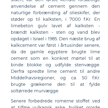
anvendelse af cement gennem den
naturlige forbrænding af olieskifer, der
støder op til kalksten, i 7000 f.Kr. En
limebeton gulv lavet af kalksten -
brændt kalksten - sten og vand blev
opdaget i Israel i 1985. Den næste brug af
kalkcement var først i årtusinder senere,
da de gamle egyptere brugte lime
cement som en konkret mørtel til at
binde blokke og udfylde stenvægge.
Derfra spredte lime cement til andre
Middelhavsregioner, og ca. 50 f.Kr.
brugte grækerne den til at fylde
soltørrede murvægge.
Senere forbedrede romerne stoffet ved
at tilføje vulkansk aske, hvilket gjorde