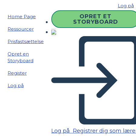
Log på
OPRET ET
Home Page
STORYBOARD
Ressourcer
Prisfastsættelse
Opret en
Storyboard
Register
Log på
Log på
Registrer dig som lære