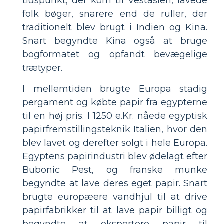
tidspunkt, der kom til Vestasien, lavede
folk bøger, snarere end de ruller, der
traditionelt blev brugt i Indien og Kina.
Snart begyndte Kina også at bruge
bogformatet og opfandt bevægelige
trætyper.
I mellemtiden brugte Europa stadig
pergament og købte papir fra egypterne
til en høj pris. I 1250 e.Kr. nåede egyptisk
papirfremstillingsteknik Italien, hvor den
blev lavet og derefter solgt i hele Europa.
Egyptens papirindustri blev ødelagt efter
Bubonic Pest, og franske munke
begyndte at lave deres eget papir. Snart
brugte europæere vandhjul til at drive
papirfabrikker til at lave papir billigt og
begyndte at eksportere papir til