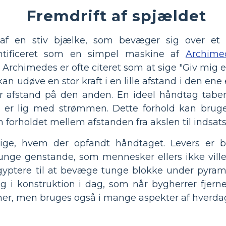
Fremdrift af spjældet
af en stiv bjælke, som bevæger sig over et h
ntificeret som en simpel maskine af
Archime
Archimedes er ofte citeret som at sige "Giv mig et 
 kan udøve en stor kraft i en lille afstand i den e
stor afstand på den anden. En ideel håndtag taber
 er lig med strømmen. Dette forhold kan bruge
forholdet mellem afstanden fra akslen til indsat
sige, hvem der opfandt håndtaget. Levers er 
e tunge genstande, som mennesker ellers ikke vill
gyptere til at bevæge tunge blokke under pyrami
g i konstruktion i dag, som når bygherrer fjern
er, men bruges også i mange aspekter af hverda