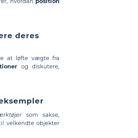
erer, hvordan
position
rere deres
e at løfte vægte fra
tioner
og diskutere,
 eksempler
rktøjer
som sakse,
il velkendte objekter