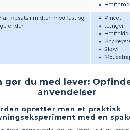
Hæftema
 har indsats i midten med last og
Pincet
gge ender
tænger
Hæftekl
Hockeyst
Skovl
Mousetra
 gør du med lever: Opfind
anvendelser
rdan opretter man et praktisk
ningseksperiment med en spake 