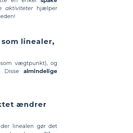
ætte en enkel
spake
e aktiviteter
hjælper
heden!
som linealer,
 (som vægtpunkt), og
e. Disse
almindelige
ktet ændrer
er linealen gør det