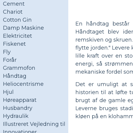
Cement
Chariot
Cotton Gin
En håndtag består 
Damp Maskine
Håndtaget blev ide
Elektricitet
remskiven og skruen. 
Fiskenet
flytte jorden." Levere
Fly
lille kraft over en 
Forår
energi, så strømmen
Grammofon
mekaniske fordel som 
Håndtag
Heliocentrisme
Det er umuligt at 
Hjul
historien til at løft
Høreapparat
brugt af de gamle e
Husbandry
Leverne bruges stadi
Hydraulik
kløen på en klohamm
Illustreret Vejledning til
Innovationer