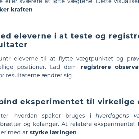
re eller sværere at løfte vægtene. Dette visualis
ker kraften
.
led eleverne i at teste og regist
ultater
tr eleverne til at flytte vægtpunktet og prøv
kellige positioner. Lad dem
registrere observa
or resultaterne ændrer sig.
bind eksperimentet til virkelige
uter, hvordan spaker bruges i
hverdagens væ
brætter og kofanger. At relatere eksperimentet t
per med at
styrke læringen
.