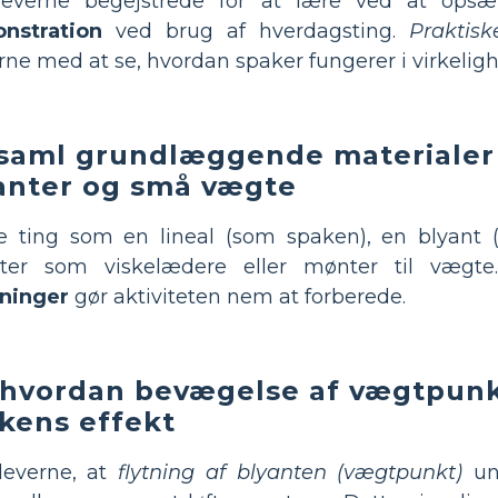
leverne begejstrede for at lære ved at ops
nstration
ved brug af hverdagsting.
Praktisk
rne med at se, hvordan spaker fungerer i virkelig
saml grundlæggende materialer 
anter og små vægte
e ting som en lineal (som spaken), en blyant
kter som viskelædere eller mønter til vægt
yninger
gør aktiviteten nem at forberede.
 hvordan bevægelse af vægtpun
kens effekt
leverne, at
flytning af blyanten (vægtpunkt)
und