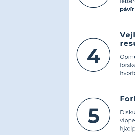
lette
påvir
Vej
res
4
Opmun
fors
hvorf
For
5
Disk
vippe
hjæl