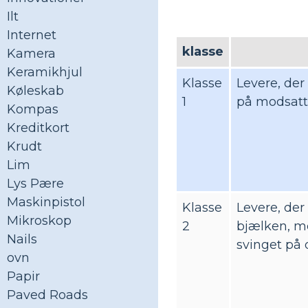
Ilt
Internet
klasse
Kamera
Keramikhjul
Klasse
Levere, der
Køleskab
1
på modsatte
Kompas
Kreditkort
Krudt
Lim
Lys Pære
Maskinpistol
Klasse
Levere, der 
Mikroskop
2
bjælken, m
Nails
svinget på
ovn
Papir
Paved Roads