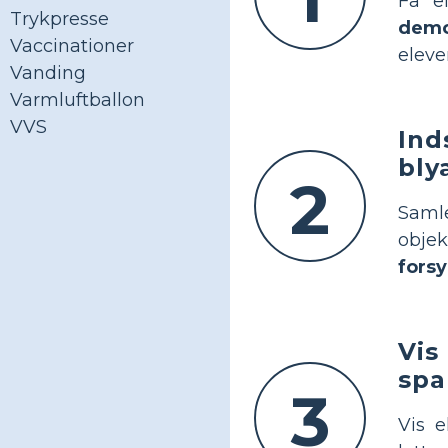
Få e
Trykpresse
demo
Vaccinationer
eleve
Vanding
Varmluftballon
VVS
Ind
bly
2
Saml
obje
fors
Vis
spa
3
Vis e