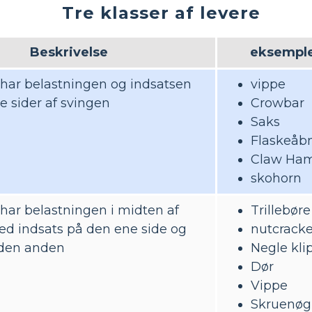
Tre klasser af levere
Beskrivelse
eksempl
 har belastningen og indsatsen
vippe
 sider af svingen
Crowbar
Saks
Flaskeåb
Claw Ha
skohorn
har belastningen i midten af ​​
Trillebøre
ed indsats på den ene side og
nutcracke
 den anden
Negle kli
Dør
Vippe
Skruenøg