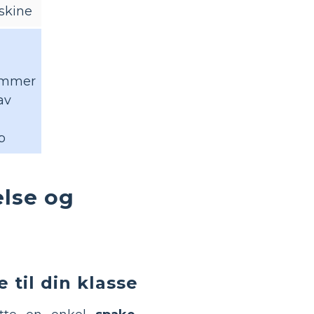
skine
ammer
av
p
else og
til din klasse