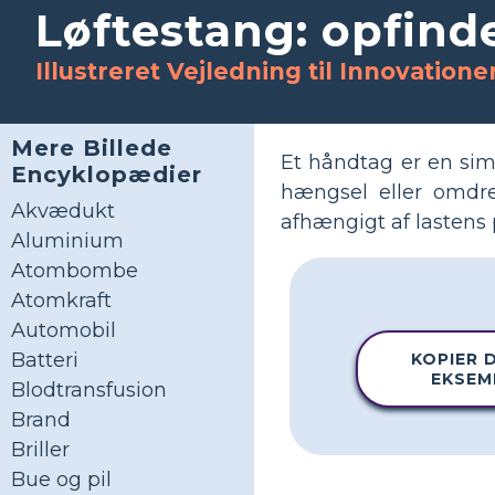
Løftestang: opfind
Illustreret Vejledning til Innovatione
Mere Billede
Et håndtag er en simp
Encyklopædier
hængsel eller omdre
Akvædukt
afhængigt af lastens
Aluminium
Atombombe
Atomkraft
Automobil
Batteri
KOPIER 
EKSEM
Blodtransfusion
Brand
Briller
Bue og pil