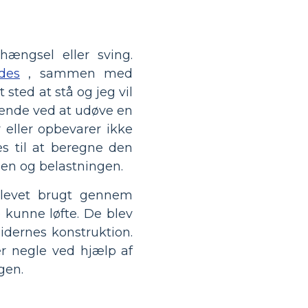
ængsel eller sving.
des
, sammen med
sted at stå og jeg vil
ne ende ved at udøve en
 eller opbevarer ikke
s til at beregne den
sen og belastningen.
blevet brugt gennem
e kunne løfte. De blev
dernes konstruktion.
er negle ved hjælp af
gen.