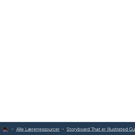
Alle Lærerressourcer
Storyboard That er Illustrated G