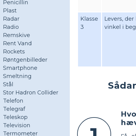
Penicillin
Plast
Klasse
Levers, der
Radar
3
vinkel i be
Radio
Remskive
Rent Vand
Rockets
Røntgenbilleder
Smartphone
Smeltning
Sådan
Stål
Stor Hadron Collider
Telefon
Telegraf
Hvo
Teleskop
hæv
Television
1
Termometer