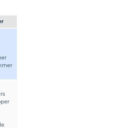
er
ner
mmer
rs
pper
le