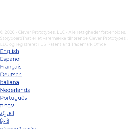
© 2026 - Clever Prototypes, LLC - Alle rettigheder forbeholdes.
StoryboardThat er et varemærke tilhørende
Clever Prototypes ,
LLC
og registreret i US Patent and Trademark Office
English
Español
Français
Deutsch
Italiana
Nederlands
Português
עברית
العَرَبِيَّة
हिन्दी