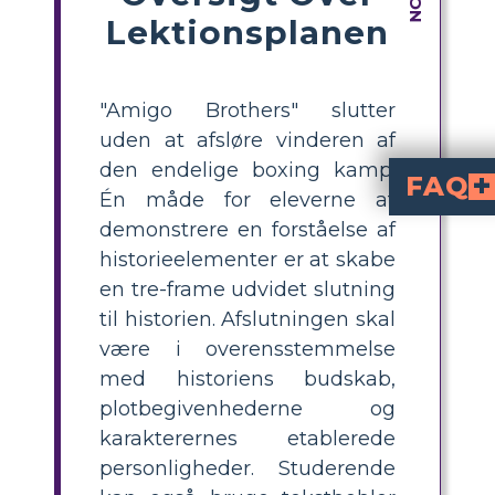
Lektionsplanen
"Amigo Brothers" slutter
uden at afsløre vinderen af
den endelige boxing kamp.
FAQ
Én måde for eleverne at
Hvorfor er det at forudsi
For at forudsige skal eleverne tage information fra historie
Hvordan kan et storyboard hjælpe med at
At illustrere kan hjælpe eleverne med at lære, og hvis de skal
demonstrere en forståelse af
historieelementer er at skabe
en tre-frame udvidet slutning
til historien. Afslutningen skal
være i overensstemmelse
med historiens budskab,
plotbegivenhederne og
karakterernes etablerede
personligheder. Studerende