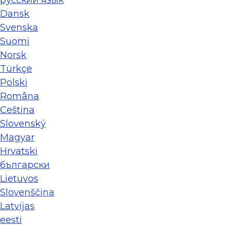
ру́сский язы́к
Dansk
Svenska
Suomi
Norsk
Türkçe
Polski
Româna
Ceština
Slovenský
Magyar
Hrvatski
български
Lietuvos
Slovenščina
Latvijas
eesti