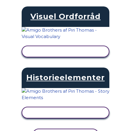
Visuel Ordforråd
SE AKTIVITET
Historieelementer
SE AKTIVITET