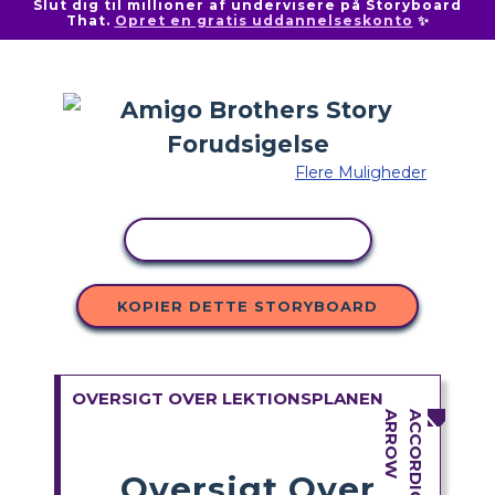
Slut dig til millioner af undervisere på Storyboard
That.
Opret en gratis uddannelseskonto
✨
Flere Muligheder
KOPIER AKTIVITET
KOPIER DETTE STORYBOARD
OVERSIGT OVER LEKTIONSPLANEN
Oversigt Over