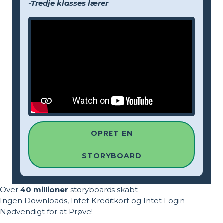
-Tredje klasses lærer
OPRET EN
STORYBOARD
Over
40 millioner
storyboards skabt
Ingen Downloads, Intet Kreditkort og Intet Login
Nødvendigt for at Prøve!