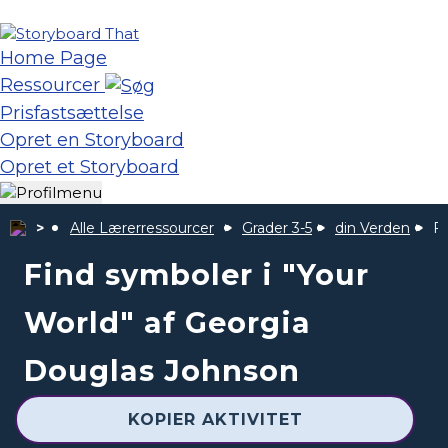
Home Page
Ressourcer
Prisfastsættelse
Opret en Storyboard
Opret et Storyboard
Alle Lærerressourcer
Grader 3-5
din Verden
Fi
Find symboler i "Your
World" af Georgia
Douglas Johnson
KOPIER AKTIVITET