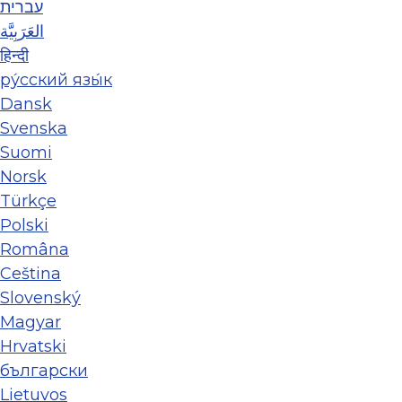
עברית
العَرَبِيَّة
हिन्दी
ру́сский язы́к
Dansk
Svenska
Suomi
Norsk
Türkçe
Polski
Româna
Ceština
Slovenský
Magyar
Hrvatski
български
Lietuvos