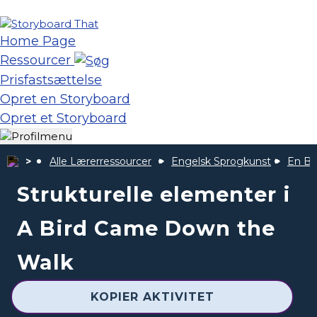
Home Page
Ressourcer
Prisfastsættelse
Opret en Storyboard
Opret et Storyboard
Alle Lærerressourcer
Engelsk Sprogkunst
En Bi
Strukturelle elementer i
A Bird Came Down the
Walk
KOPIER AKTIVITET