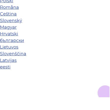
Polski
Româna
Ceština
Slovenský
Magyar
Hrvatski
български
Lietuvos
Slovenščina
Latvijas
eesti