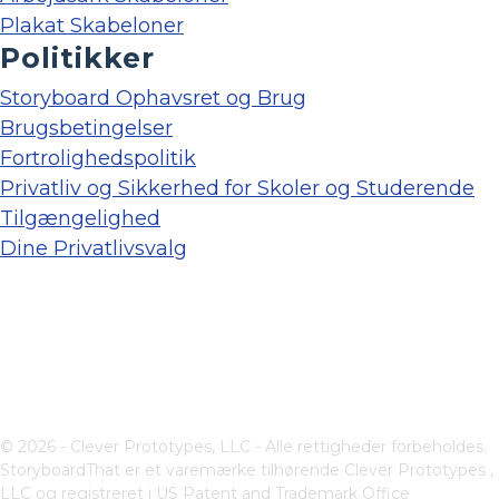
Plakat Skabeloner
Politikker
Storyboard Ophavsret og Brug
Brugsbetingelser
Fortrolighedspolitik
Privatliv og Sikkerhed for Skoler og Studerende
Tilgængelighed
Dine Privatlivsvalg
© 2026 - Clever Prototypes, LLC - Alle rettigheder forbeholdes.
StoryboardThat er et varemærke tilhørende
Clever Prototypes ,
LLC
og registreret i US Patent and Trademark Office