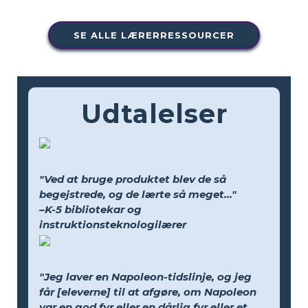
SE ALLE LÆRERRESSOURCER
Udtalelser
"Ved at bruge produktet blev de så
begejstrede, og de lærte så meget..."
–K-5 bibliotekar og
instruktionsteknologilærer
"Jeg laver en Napoleon-tidslinje, og jeg
får [eleverne] til at afgøre, om Napoleon
var en god fyr eller en dårlig fyr eller et