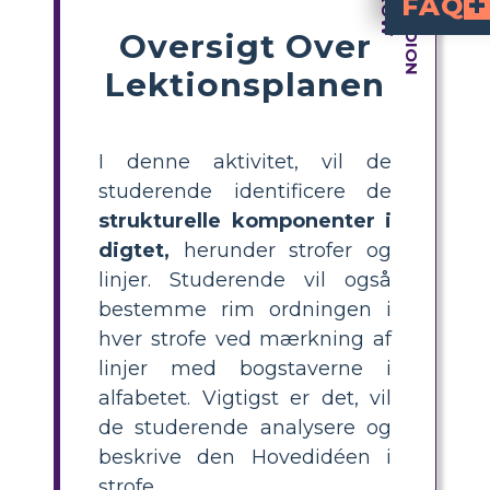
FAQ
Oversigt Over
Hvad er de strukturell
"A Bird Came Down the Walk" bruger str
(grupper af linjer) og en specifik
(som ABCB). Hver strofe fortæller en del af historien, og rimskemaet skaber rytme og flow i digtet.
Hvordan identificerer man rimskemaet i et digt?
, mærk det sidste ord i hver linje med et bogstav.
Hvad er hovedideen i
Hovedideen er, at fortælleren observerer en
Hvordan kan elever a
Elever kan analysere hver strofe ved at læse omhyggeligt, opsummer
Hvilke aktivitete
Aktiviteter som at mærke strofer og linjer,
Lektionsplanen
I denne aktivitet, vil de
studerende identificere de
strukturelle komponenter i
digtet,
herunder strofer og
linjer. Studerende vil også
bestemme rim ordningen i
hver strofe ved mærkning af
linjer med bogstaverne i
alfabetet. Vigtigst er det, vil
de studerende analysere og
beskrive den Hovedidéen i
strofe.