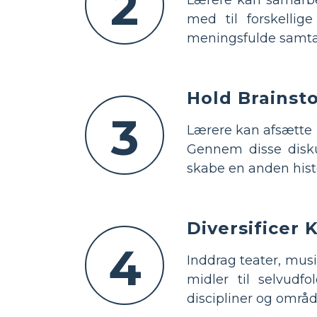
2
med til forskellig
meningsfulde samtale
Hold Brainst
3
Lærere kan afsætte l
Gennem disse disku
skabe en anden histo
Diversificer 
4
Inddrag teater, mus
midler til selvudfo
discipliner og områd