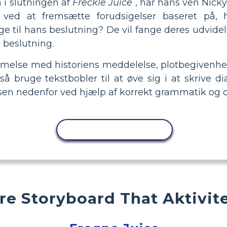
 i slutningen af
Freckle Juice
, har hans ven Nicky
n ved at fremsætte forudsigelser baseret på, h
age til hans beslutning? De vil fange deres udvidel
s beslutning.
mmelse med historiens meddelelse, plotbegivenhe
å bruge tekstbobler til at øve sig i at skrive d
ksen nedenfor ved hjælp af korrekt grammatik og 
KOPIER AKTIVITET
ere Storyboard That Aktivit