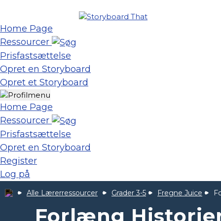
Home Page
Ressourcer
Prisfastsættelse
Opret en Storyboard
Opret et Storyboard
Home Page
Ressourcer
Prisfastsættelse
Opret en Storyboard
Register
Log på
Alle Lærerressourcer
Grader 3-5
Fregne Juice
F
Forlæng Histori