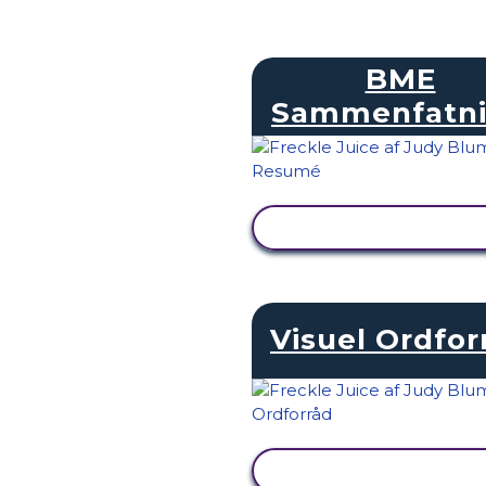
BME
Sammenfatn
SE AKTIVITET
Visuel Ordfor
SE AKTIVITET