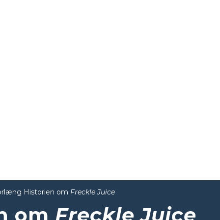
orlæng Historien om
Freckle Juice
en om
Freckle Juice