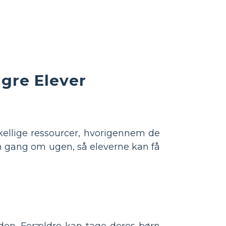
gre Elever
kellige ressourcer, hvorigennem de
n gang om ugen, så eleverne kan få
den. Forældre kan tage deres børn