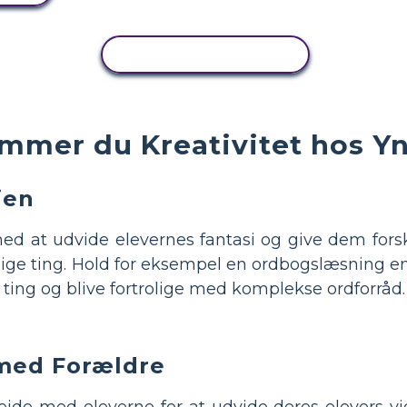
KOPIER AKTIVITET
mmer du Kreativitet hos Yn
ien
ed at udvide elevernes fantasi og give dem fors
lige ting. Hold for eksempel en ordbogslæsning e
 ting og blive fortrolige med komplekse ordforråd.
med Forældre
de med eleverne for at udvide deres elevers vi