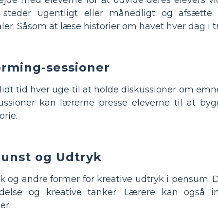
e steder ugentligt eller månedligt og afsætte
r. Såsom at læse historier om havet hver dag i t
orming-sessioner
idt tid hver uge til at holde diskussioner om emner
ssioner kan lærerne presse eleverne til at by
rie.
Kunst og Udtryk
ik og andre former for kreative udtryk i pensum.
ldelse og kreative tanker. Lærere kan også int
er.