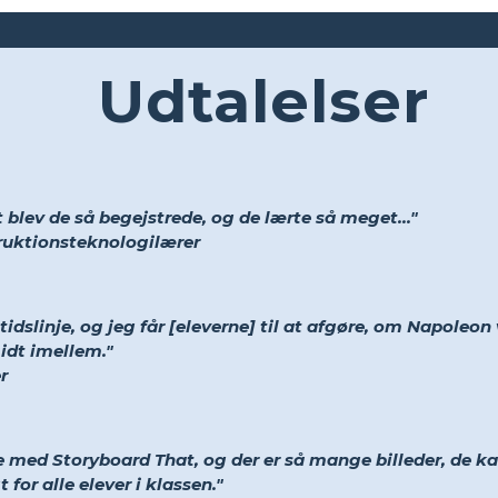
Udtalelser
 blev de så begejstrede, og de lærte så meget..."
truktionsteknologilærer
idslinje, og jeg får [eleverne] til at afgøre, om Napoleon 
midt imellem."
r
ve med Storyboard That, og der er så mange billeder, de k
 for alle elever i klassen."