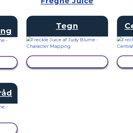
Fregne Juice
Tegn
C
ing
SE AKTIVITET
råd