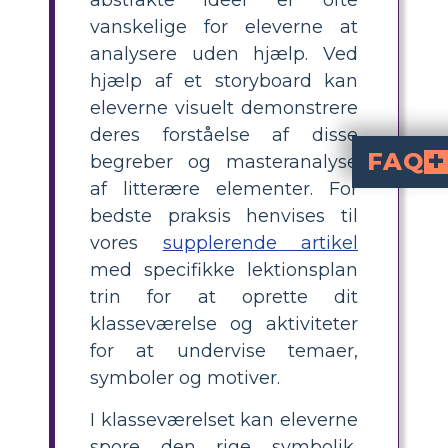
abstrakte ideer er ofte
vanskelige for eleverne at
analysere uden hjælp. Ved
hjælp af et storyboard kan
eleverne visuelt demonstrere
deres forståelse af disse
FAQ
begreber og masteranalyse
af litterære elementer. For
Hvorfor er temaer, symbol
Temaer, symboler og motiver er litterære elementer, der bruge
Hvordan hænger symboler og motiver s
Et symbol er et objekt, der repræsenterer noget ud over
Temaet for en historie er, hvad læseren lærer om livet efter læsningen. Det belyses af karaktererne, deres handlinge
bedste praksis henvises til
vores
supplerende artikel
med specifikke lektionsplan
trin for at oprette dit
klasseværelse og aktiviteter
for at undervise temaer,
symboler og motiver.
I klasseværelset kan eleverne
spore den rige symbolik,