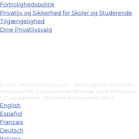
Fortrolighedspolitik
Privatliv og Sikkerhed for Skoler og Studerende
Tilgængelighed
Dine Privatlivsvalg
© 2026 - Clever Prototypes, LLC - Alle rettigheder forbeholdes.
StoryboardThat er et varemærke tilhørende
Clever Prototypes ,
LLC
og registreret i US Patent and Trademark Office
English
Español
Français
Deutsch
Italiana