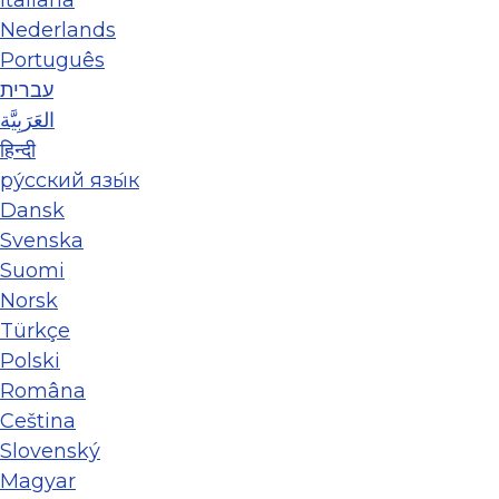
Nederlands
Português
עברית
العَرَبِيَّة
हिन्दी
ру́сский язы́к
Dansk
Svenska
Suomi
Norsk
Türkçe
Polski
Româna
Ceština
Slovenský
Magyar