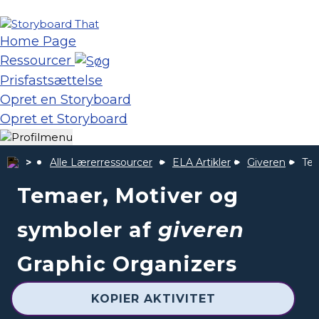
Home Page
Ressourcer
Prisfastsættelse
Opret en Storyboard
Opret et Storyboard
Alle Lærerressourcer
ELA Artikler
Giveren
Tem
Temaer, Motiver og
symboler af
giveren
Graphic Organizers
KOPIER AKTIVITET