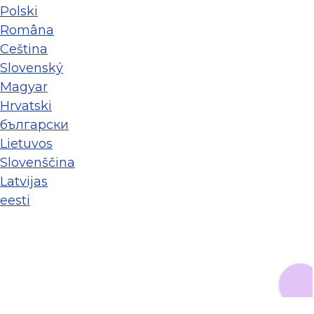
Polski
Româna
Ceština
Slovenský
Magyar
Hrvatski
български
Lietuvos
Slovenščina
Latvijas
eesti