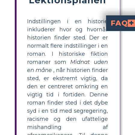
Indstillingen i en historie
FAQ
inkluderer hvor og hvornår
Hvad er nogle vigtige historiske referencer portrætteret ved hjælp af baggrunden
Mississippis historiske kontekst under Civil Rights Movement introducerer temaer om raceadskill
Hvordan interagerer 
Karakterernes hverdagsproblemer best
Hvilken rolle spiller rammerne i udviklingen
Rammerne tilbyder en rig baggrund for den dybere analyse af historien 
historien finder sted. Der er
normalt flere indstillinger i en
roman. I historiske fiktion
romaner som
Midnat uden
en måne
, når historien finder
sted, er ekstremt vigtig, da
den er centreret omkring en
vigtig tid i fortiden. Denne
roman finder sted i det dybe
syd i en tid med segregering,
racisme og den ufattelige
mishandling af