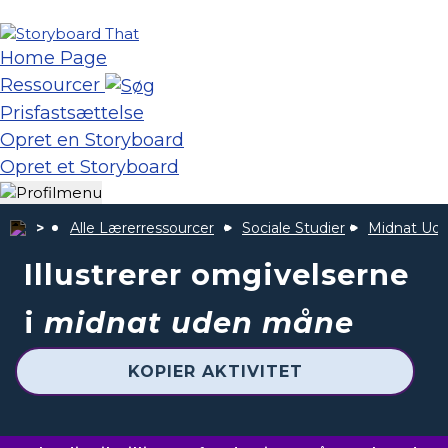
Home Page
Ressourcer
Prisfastsættelse
Opret en Storyboard
Opret et Storyboard
Alle Lærerressourcer
Sociale Studier
Midnat Ud
Illustrerer omgivelserne
i
midnat uden måne
KOPIER AKTIVITET