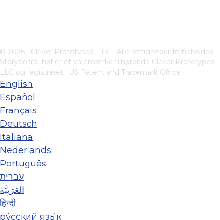
© 2026 - Clever Prototypes, LLC - Alle rettigheder forbeholdes.
StoryboardThat er et varemærke tilhørende
Clever Prototypes ,
LLC
og registreret i US Patent and Trademark Office
English
Español
Français
Deutsch
Italiana
Nederlands
Português
עברית
العَرَبِيَّة
हिन्दी
ру́сский язы́к