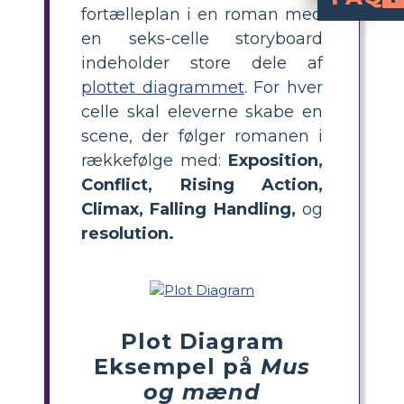
fortælleplan i en roman med
Hvad er betydningen af ​​opløsning i his
Historien afsluttes med en opløsning, der binder de løse ender. I "Af mus og mænd" er Georges valg og dets virkninger centrale i historien. Opfyldelsen af ​​den amerikanske drøm og karakterernes skæbner overve
Hvad er betydningen af ​​
Plotdiagrammer giver eleverne et visuelt værktøj til at dissekere fortællingens struktur. Det hjælper i deres forståelse af historiens hovedaspekter, måden begivenhederne udspiller sig på, og de måder, hvorpå
en seks-celle storyboard
indeholder store dele af
plottet diagrammet
. For hver
celle skal eleverne skabe en
scene, der følger romanen i
rækkefølge med:
Exposition,
Conflict, Rising Action,
Climax, Falling Handling,
og
resolution.
Plot Diagram
Eksempel på
Mus
og mænd