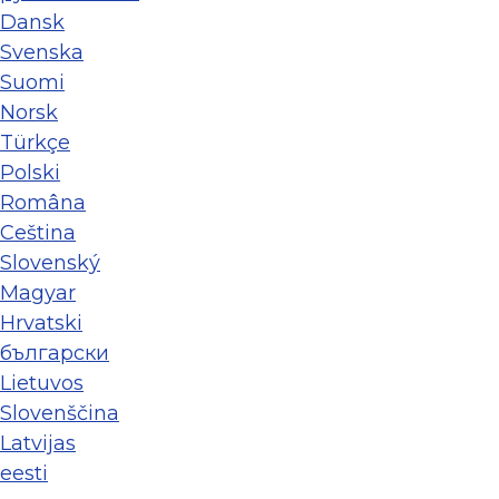
Dansk
Svenska
Suomi
Norsk
Türkçe
Polski
Româna
Ceština
Slovenský
Magyar
Hrvatski
български
Lietuvos
Slovenščina
Latvijas
eesti