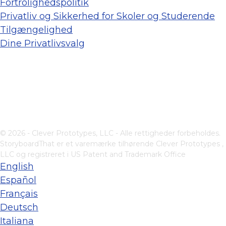
Fortrolighedspolitik
Privatliv og Sikkerhed for Skoler og Studerende
Tilgængelighed
Dine Privatlivsvalg
© 2026 - Clever Prototypes, LLC - Alle rettigheder forbeholdes.
StoryboardThat er et varemærke tilhørende
Clever Prototypes ,
LLC
og registreret i US Patent and Trademark Office
English
Español
Français
Deutsch
Italiana