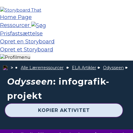
Home Page
Ressourcer
Prisfastsættelse
Opret en Storyboard
Opret et Storyboard
Alle Lærerressourcer
ELA Artikler
Odysseen
Odysseen
: infografik-
projekt
KOPIER AKTIVITET