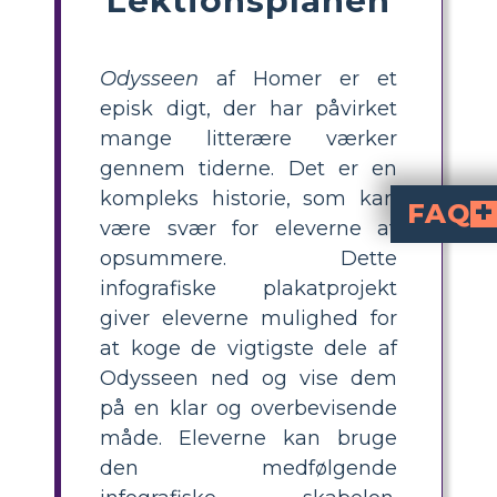
Odysseen
af Homer er et
episk digt, der har påvirket
mange litterære værker
gennem tiderne. Det er en
kompleks historie, som kan
FAQ
være svær for eleverne at
Hvad er en infografik, og hvordan kan den bruges til at f
En visuel repræsentation af information kaldet en infografik bruger tek
Hvad omfatter en infografiks 
Hovedelementerne i en infografik er: Titel og overskrift: Titlen opsummerer hovedideen, mens overskrifterne leder læserne til de forskellige sektioner, V
Hvordan kan jeg
Hemmeligheden bag en professionel infografik er konsistens. Brug 
opsummere. Dette
infografiske plakatprojekt
giver eleverne mulighed for
at koge de vigtigste dele af
Odysseen ned og vise dem
på en klar og overbevisende
måde. Eleverne kan bruge
den medfølgende