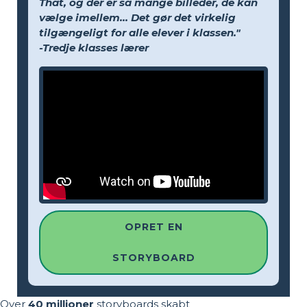
That, og der er så mange billeder, de kan
vælge imellem... Det gør det virkelig
tilgængeligt for alle elever i klassen."
-Tredje klasses lærer
OPRET EN
STORYBOARD
Over
40 millioner
storyboards skabt