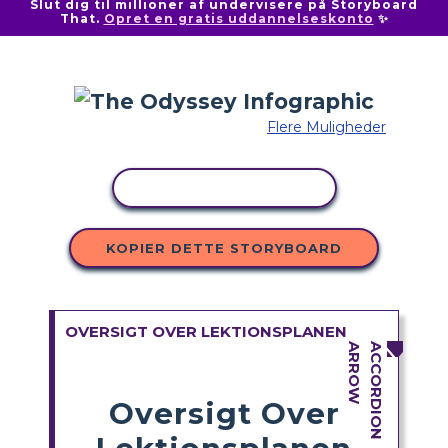
Slut dig til millioner af undervisere på Storyboard
That.
Opret en gratis uddannelseskonto
✨
Flere Muligheder
KOPIER AKTIVITET
KOPIER DETTE STORYBOARD
OVERSIGT OVER LEKTIONSPLANEN
Oversigt Over
Lektionsplanen