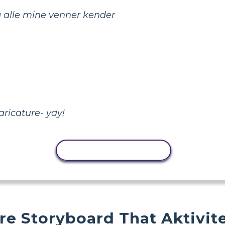
g alle mine venner kender
aricature- yay!
KOPIER AKTIVITET
ere Storyboard That Aktivit