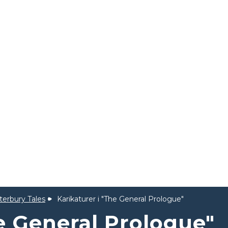
terbury Tales
Karikaturer i "The General Prologue"
he General Prologue"