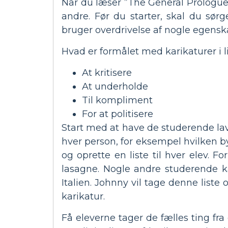
Når du læser ”The General Prologue
andre. Før du starter, skal du sørg
bruger overdrivelse af nogle egensk
Hvad er formålet med karikaturer i l
At kritisere
At underholde
Til kompliment
For at politisere
Start med at have de studerende lav
hver person, for eksempel hvilken b
og oprette en liste til hver elev. F
lasagne. Nogle andre studerende kan
Italien. Johnny vil tage denne liste
karikatur.
Få eleverne tager de fælles ting fra