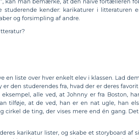
”, kan man bemærke, at den naive fortælleren fok
e studerende kender: karikaturer i litteraturen 
aber og forsimpling af andre.
itteratur?
e en liste over hver enkelt elev i klassen. Lad de
y er den studerendes fra, hvad der er deres favori
or eksempel, alle ved, at Johnny er fra Boston, ha
 tilføje, at de ved, han er en nat ugle, han els
 og cirkel de ting, der vises mere end én gang. Det
 deres karikatur lister, og skabe et storyboard af