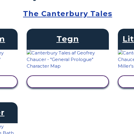
The Canterbury Tales
am
Tegn
Li
SE AKTIVITET
r