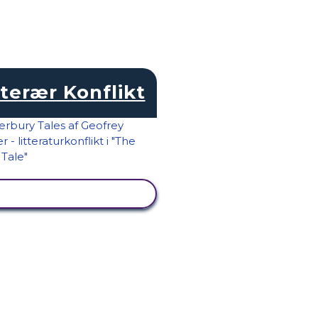
tterær Konflikt
SE AKTIVITET