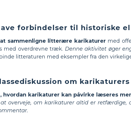
lave forbindelser til historiske 
l at sammenligne litterære karikaturer
med offe
es med overdrevne træk.
Denne aktivitet øger e
binde litteraturen med eksempler fra den virkelig
klassediskussion om karikaturers
, hvordan karikaturer kan påvirke læseres me
 at overveje, om karikaturer altid er retfærdige, 
kommentar.