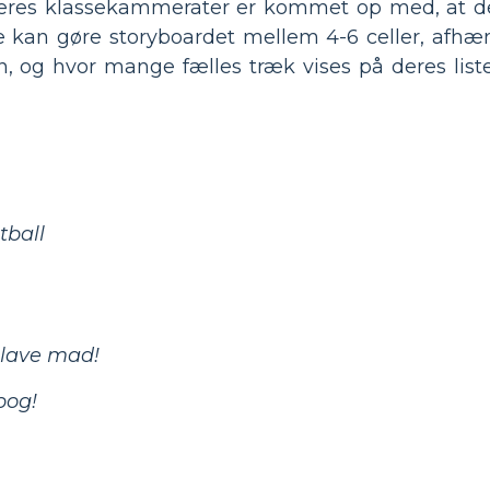
ts deres klassekammerater er kommet op med, at d
De kan gøre storyboardet mellem 4-6 celler, afhæ
 og hvor mange fælles træk vises på deres lister
tball
 lave mad!
bog!