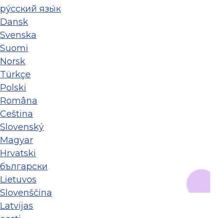
ру́сский язы́к
Dansk
Svenska
Suomi
Norsk
Türkçe
Polski
Româna
Ceština
Slovenský
Magyar
Hrvatski
български
Lietuvos
Slovenščina
Latvijas