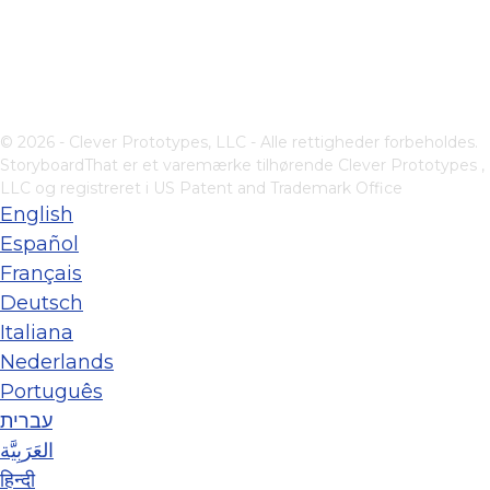
© 2026 - Clever Prototypes, LLC - Alle rettigheder forbeholdes.
StoryboardThat er et varemærke tilhørende
Clever Prototypes ,
LLC
og registreret i US Patent and Trademark Office
English
Español
Français
Deutsch
Italiana
Nederlands
Português
עברית
العَرَبِيَّة
हिन्दी