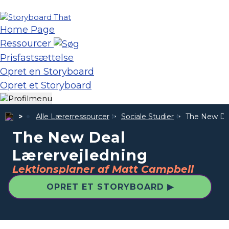
Home Page
Ressourcer
Prisfastsættelse
Opret en Storyboard
Opret et Storyboard
Alle Lærerressourcer
Sociale Studier
The New De
The New Deal
Lærervejledning
Lektionsplaner af Matt Campbell
OPRET ET STORYBOARD ▶