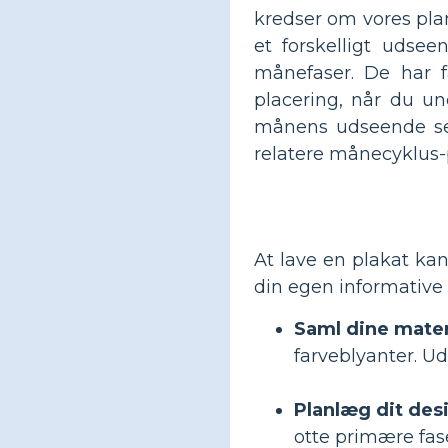
kredser om vores plane
et forskelligt udsee
månefaser. De har fa
placering, når du un
månens udseende set 
relatere månecyklus-p
At lave en plakat kan
din egen informative
Saml dine mater
farveblyanter. Uds
Planlæg dit des
otte primære fase