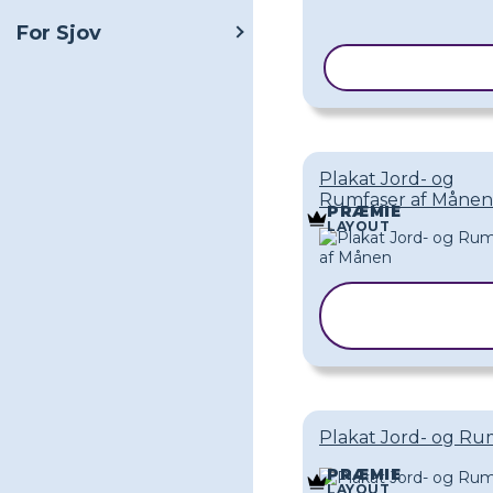
For Sjov
KOPIER SKAB
Plakat Jord- og
Rumfaser af Månen
PRÆMIE
LAYOUT
KOPIER
SKABELON
Plakat Jord- og Ru
PRÆMIE
LAYOUT