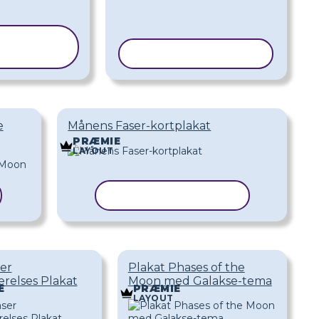
OPIER
ABELON
KOPIER SKABELON
e
Månens Faser-kortplakat
PRÆMIE
LAYOUT
KOPIER SKABELON
er
Plakat Phases of the
relses Plakat
Moon med Galakse-tema
E
PRÆMIE
LAYOUT