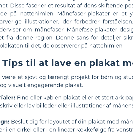
t. Disse faser er et resultat af dens skiftende pos
nde på nattehimlen. Månefaser-plakater er et y
rverige illustrationer, der forbedrer forståelsen
derviser om månefaser. Månefase-plakater design
fra denne region. Denne sans for detaljer sikr
lakaten til det, de observerer på nattehimlen.
Tips til at lave en plakat
 være et sjovt og lærerigt projekt for børn og stud
 og visuelt engagerende plakat.
ialer:
Find eller køb en plakat eller et stort ark pa
kriv eller lav billeder eller illustrationer af måne
ign:
Beslut dig for layoutet af din plakat med må
r i en cirkel eller i en lineær rækkefølge fra venst