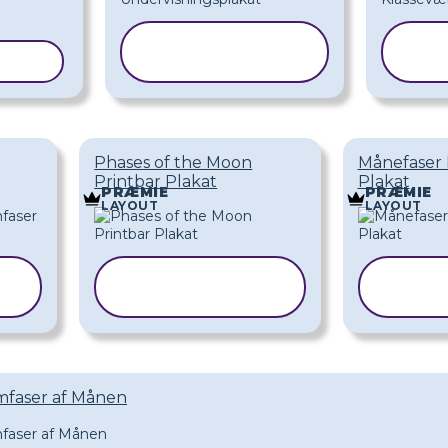
KOPIER
ELON
SKABELON
S
Phases of the Moon
Månefaser 
Printbar Plakat
Plakat
PRÆMIE
PRÆMIE
LAYOUT
LAYOUT
KOPIER
K
SKABELON
SK
mfaser af Månen