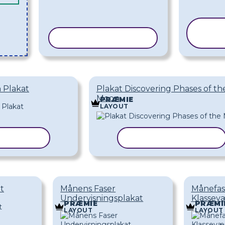
K
KOPIER SKABELON
SK
 Plakat
Plakat Discovering Phases of th
Moon
PRÆMIE
LAYOUT
KABELON
KOPIER SKABELON
t
Månens Faser
Månefas
Undervisningsplakat
Klassevæ
PRÆMIE
PRÆMI
LAYOUT
LAYOUT