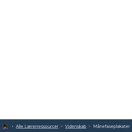
Alle Lærerressourcer
Videnskab
Månefaseplakater