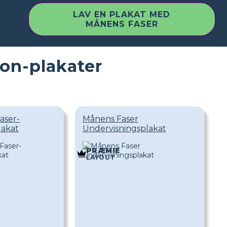
LAV EN PLAKAT MED
MÅNENS FASER
oon-plakater
aser-
Månens Faser
lakat
Undervisningsplakat
PRÆMIE
LAYOUT