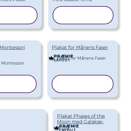
KOPIER
KOPIER
KABELON
SKABELON
Montessori
Plakat for Månens Faser
PRÆMIE
LAYOUT
OPIER
KOPIER
ABELON
SKABELON
Plakat Phases of the
Moon med Galakse-
PRÆMIE
tema
LAYOUT