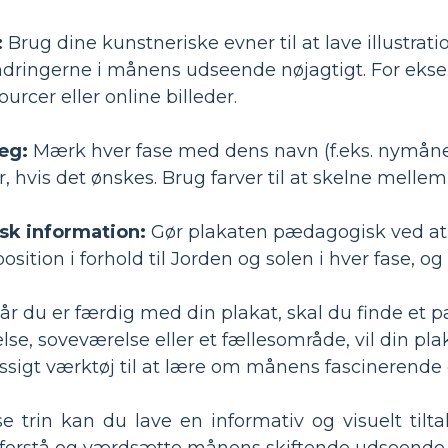
:
Brug dine kunstneriske evner til at lave illustrati
ringerne i månens udseende nøjagtigt. For ekse
rcer eller online billeder.
æg:
Mærk hver fase med dens navn (f.eks. nymåne,
r, hvis det ønskes. Brug farver til at skelne mell
sk information:
Gør plakaten pædagogisk ved at 
ition i forhold til Jorden og solen i hver fase,
r du er færdig med din plakat, skal du finde et 
else, soveværelse eller et fællesområde, vil din pl
gt værktøj til at lære om månens fascinerende 
se trin kan du lave en informativ og visuelt til