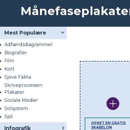
Månefaseplakate
Mest Populære
Adfærdsdiagrammer
Biografier
Film
Kort
Sjove Fakta
Skriveprocessen
Plakater
Sociale Medier
Solsystem
Spil
OPRET EN GRATIS
Infografik
SKABELON