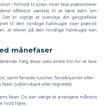
ition i forhold til solen. Hver fase præsenterer
derst effektivt værktøj til at lære børn om
. Det er vigtigt at overveje din geografiske
et til den nordlige halvkugle viser præcist
er, at elever på den nordlige halvkugle kan
 med månefaser
erende. Følg disse seks enkle trin for at lave
pir, samt farvede tuscher, farveblyanter eller
ns faser (udskrivbare eller tegnede).
nens faser. Du kan vælge at arrangere månens
re mod højre.