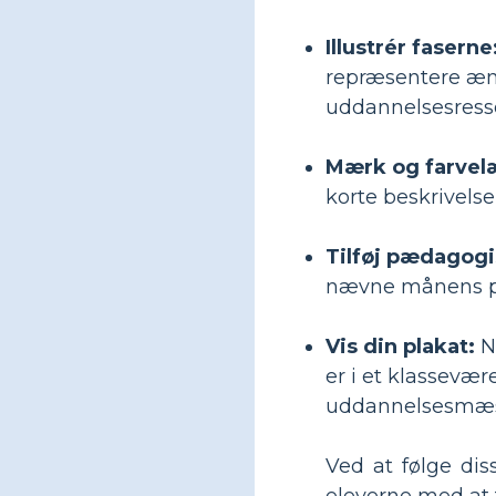
Illustrér faserne
repræsentere ænd
uddannelsesressou
Mærk og farvel
korte beskrivelse
Tilføj pædagogi
nævne månens pos
Vis din plakat:
Nå
er i et klassevær
uddannelsesmæssi
Ved at følge dis