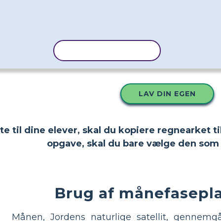
KOPIER SKABELON
LAV DIN EGEN
tte til dine elever, skal du kopiere regnearket
opgave, skal du bare vælge den som 
Brug af månefasepla
Månen, Jordens naturlige satellit, gennemgå