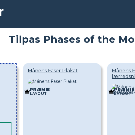
r
Tilpas Phases of the M
Månens Faser Plakat
Månens F
lærredsp
PRÆMIE
PRÆMIE
LAYOUT
LAYOUT