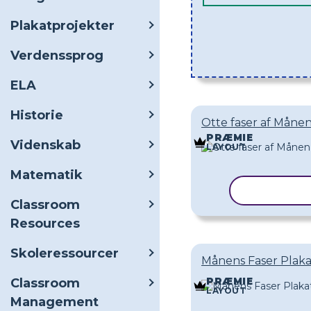
Plakatprojekter
Verdenssprog
ELA
Historie
Otte faser af Månen
PRÆMIE
Videnskab
LAYOUT
Matematik
KOPIER S
Classroom
Resources
Skoleressourcer
Månens Faser Plaka
Classroom
PRÆMIE
LAYOUT
Management