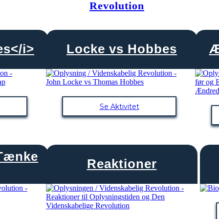
Revolution
s</i>
Locke vs Hobbes
Æ
Se Aktivitet
 Tænke
Reaktioner