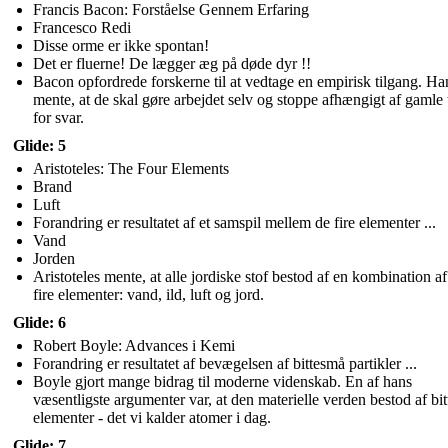
Francis Bacon: Forståelse Gennem Erfaring
Francesco Redi
Disse orme er ikke spontan!
Det er fluerne! De lægger æg på døde dyr !!
Bacon opfordrede forskerne til at vedtage en empirisk tilgang. Ha
mente, at de skal gøre arbejdet selv og stoppe afhængigt af gamle 
for svar.
Glide: 5
Aristoteles: The Four Elements
Brand
Luft
Forandring er resultatet af et samspil mellem de fire elementer ...
Vand
Jorden
Aristoteles mente, at alle jordiske stof bestod af en kombination af
fire elementer: vand, ild, luft og jord.
Glide: 6
Robert Boyle: Advances i Kemi
Forandring er resultatet af bevægelsen af ​​bittesmå partikler ...
Boyle gjort mange bidrag til moderne videnskab. En af hans
væsentligste argumenter var, at den materielle verden bestod af bi
elementer - det vi kalder atomer i dag.
Glide: 7