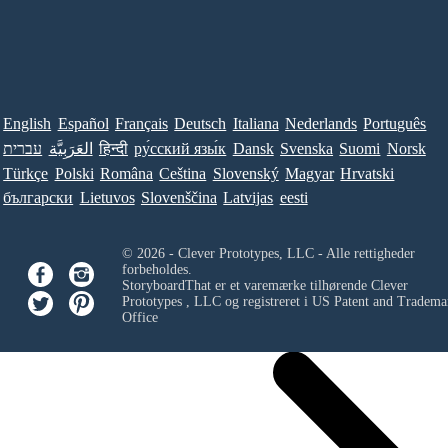
English
Español
Français
Deutsch
Italiana
Nederlands
Português
עברית
العَرَبِيَّة
हिन्दी
ру́сский язы́к
Dansk
Svenska
Suomi
Norsk
Türkçe
Polski
Româna
Ceština
Slovenský
Magyar
Hrvatski
български
Lietuvos
Slovenščina
Latvijas
eesti
© 2026 - Clever Prototypes, LLC - Alle rettigheder
forbeholdes.
StoryboardThat er et varemærke tilhørende
Clever
Prototypes , LLC
og registreret i US Patent and Tradema
Office