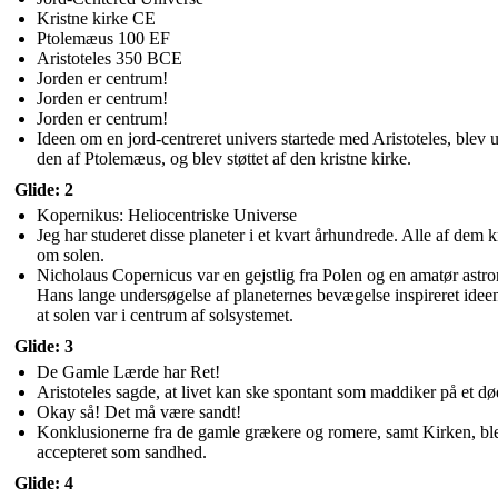
Kristne kirke CE
Ptolemæus 100 EF
Aristoteles 350 BCE
Jorden er centrum!
Jorden er centrum!
Jorden er centrum!
Ideen om en jord-centreret univers startede med Aristoteles, blev 
den af ​​Ptolemæus, og blev støttet af den kristne kirke.
Glide: 2
Kopernikus: Heliocentriske Universe
Jeg har studeret disse planeter i et kvart århundrede. Alle af dem 
om solen.
Nicholaus Copernicus var en gejstlig fra Polen og en amatør astr
Hans lange undersøgelse af planeternes bevægelse inspireret idee
at solen var i centrum af solsystemet.
Glide: 3
De Gamle Lærde har Ret!
Aristoteles sagde, at livet kan ske spontant som maddiker på et dø
Okay så! Det må være sandt!
Konklusionerne fra de gamle grækere og romere, samt Kirken, bl
accepteret som sandhed.
Glide: 4