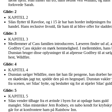
første hjem. Han mister sin tro, hans bedste ven William, og hans
forlovede Sarah.
Glide: 2
KAPITEL 2
Silas flytter til Raveloe, og i 15 år har han horder indtjeningen fra
handel. Hans reclusive livsstil, får ham til at blive offer for sladder
Glide: 3
KAPITEL 3
Medlemmer af Cass familien introduceres. Læseren finder ud af, a
Godfrey Cass skjuler en mørk hemmelighed. I mellemtiden, hans 
Dunstan bruger disse oplysninger til at afpresse Godfrey til at sæl
hest, Wildfire.
Glide: 4
KAPITEL 4
Dunstan sælger Wildfire, men før han får pengene, han dræber hes
en skødesløs jagt tur, spidde den på en hegnspæl. Dunstan vakler
fra scenen, ser Silas' hytte, og beslutter sig for at stjæler Silas' guld
Glide: 5
KAPITEL 5
Silas vender tilbage fra et ærinde i byen for at opdage hans guld
mangler. Silas mistænker Jem Rodney, en nabo kendt for krybskyt
går for at konfrontere ham på Rainbow Inn.