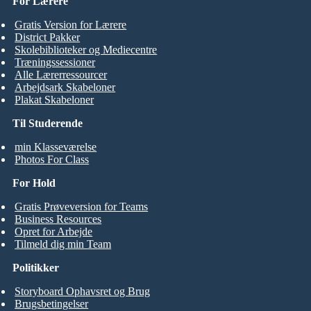
For Lærere
Gratis Version for Lærere
District Pakker
Skolebiblioteker og Mediecentre
Træningssessioner
Alle Lærerressourcer
Arbejdsark Skabeloner
Plakat Skabeloner
Til Studerende
min Klasseværelse
Photos For Class
For Hold
Gratis Prøveversion for Teams
Business Resources
Opret for Arbejde
Tilmeld dig min Team
Politikker
Storyboard Ophavsret og Brug
Brugsbetingelser