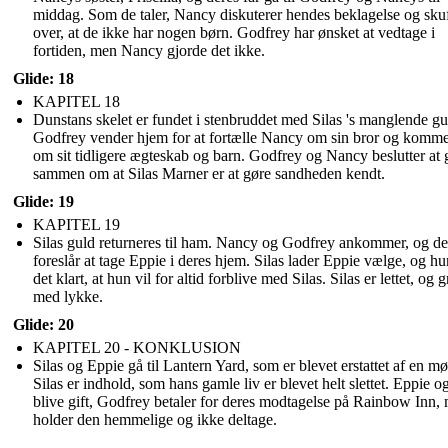
middag. Som de taler, Nancy diskuterer hendes beklagelse og skuf
over, at de ikke har nogen børn. Godfrey har ønsket at vedtage i
fortiden, men Nancy gjorde det ikke.
Glide: 18
KAPITEL 18
Dunstans skelet er fundet i stenbruddet med Silas 's manglende gu
Godfrey vender hjem for at fortælle Nancy om sin bror og komme
om sit tidligere ægteskab og barn. Godfrey og Nancy beslutter at 
sammen om at Silas Marner er at gøre sandheden kendt.
Glide: 19
KAPITEL 19
Silas guld returneres til ham. Nancy og Godfrey ankommer, og de
foreslår at tage Eppie i deres hjem. Silas lader Eppie vælge, og h
det klart, at hun vil for altid forblive med Silas. Silas er lettet, og 
med lykke.
Glide: 20
KAPITEL 20 - KONKLUSION
Silas og Eppie gå til Lantern Yard, som er blevet erstattet af en mø
Silas er indhold, som hans gamle liv er blevet helt slettet. Eppie 
blive gift, Godfrey betaler for deres modtagelse på Rainbow Inn,
holder den hemmelige og ikke deltage.