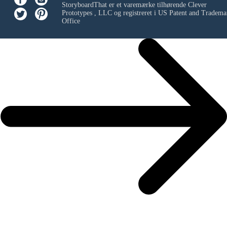
StoryboardThat er et varemærke tilhørende
Clever
Prototypes , LLC
og registreret i US Patent and Tradema
Office