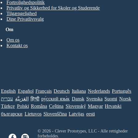
Fortrolighedspolitik
Privatliv og Sikkerhed for Skoler og Studerende
Tilgængelighed
Dine Privatlivsvalg
Om
Om os
Kontakt os
English
Español
Français
Deutsch
Italiana
Nederlands
Português
עברית
العَرَبِيَّة
हिन्दी
ру́сский язы́к
Dansk
Svenska
Suomi
Norsk
Türkçe
Polski
Româna
Ceština
Slovenský
Magyar
Hrvatski
български
Lietuvos
Slovenščina
Latvijas
eesti
© 2026 - Clever Prototypes, LLC - Alle rettigheder
forbeholdes.