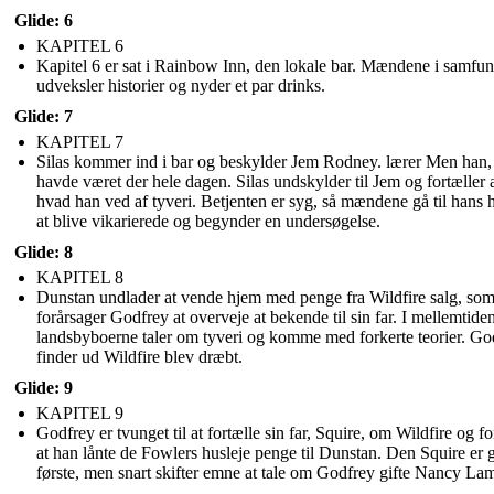
Glide: 6
KAPITEL 6
Kapitel 6 er sat i Rainbow Inn, den lokale bar. Mændene i samfun
udveksler historier og nyder et par drinks.
Glide: 7
KAPITEL 7
Silas kommer ind i bar og beskylder Jem Rodney. lærer Men han,
havde været der hele dagen. Silas undskylder til Jem og fortæller a
hvad han ved af tyveri. Betjenten er syg, så mændene gå til hans 
at blive vikarierede og begynder en undersøgelse.
Glide: 8
KAPITEL 8
Dunstan undlader at vende hjem med penge fra Wildfire salg, so
forårsager Godfrey at overveje at bekende til sin far. I mellemtiden
landsbyboerne taler om tyveri og komme med forkerte teorier. Go
finder ud Wildfire blev dræbt.
Glide: 9
KAPITEL 9
Godfrey er tvunget til at fortælle sin far, Squire, om Wildfire og fo
at han lånte de Fowlers husleje penge til Dunstan. Den Squire er 
første, men snart skifter emne at tale om Godfrey gifte Nancy La