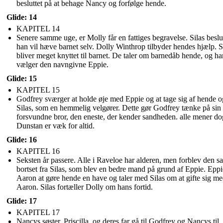
besluttet på at behage Nancy og forfølge hende.
Glide: 14
KAPITEL 14
Senere samme uge, er Molly får en fattiges begravelse. Silas beslu
han vil hæve barnet selv. Dolly Winthrop tilbyder hendes hjælp. S
bliver meget knyttet til barnet. De taler om barnedåb hende, og ha
vælger den navngivne Eppie.
Glide: 15
KAPITEL 15
Godfrey sværger at holde øje med Eppie og at tage sig af hende o
Silas, som en hemmelig velgører. Dette gør Godfrey tænke på sin
forsvundne bror, den eneste, der kender sandheden. alle mener do
Dunstan er væk for altid.
Glide: 16
KAPITEL 16
Seksten år passere. Alle i Raveloe har alderen, men forblev den 
bortset fra Silas, som blev en bedre mand på grund af Eppie. Eppi
Aaron at gøre hende en have og taler med Silas om at gifte sig m
Aaron. Silas fortæller Dolly om hans fortid.
Glide: 17
KAPITEL 17
Nancys søster, Priscilla, og deres far gå til Godfrey og Nancys til