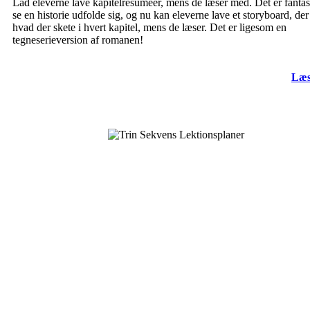
Lad eleverne lave kapitelresuméer, mens de læser med. Det er fantast
se en historie udfolde sig, og nu kan eleverne lave et storyboard, der 
hvad der skete i hvert kapitel, mens de læser. Det er ligesom en
tegneserieversion af romanen!
Læs