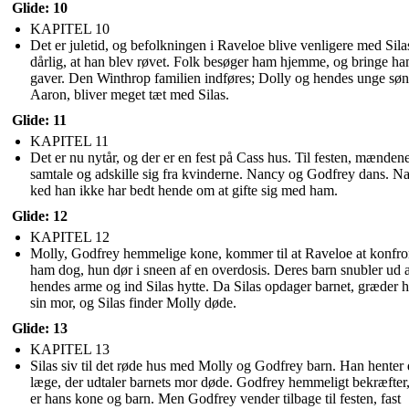
Glide: 10
KAPITEL 10
Det er juletid, og befolkningen i Raveloe blive venligere med Silas
dårlig, at han blev røvet. Folk besøger ham hjemme, og bringe h
gaver. Den Winthrop familien indføres; Dolly og hendes unge søn
Aaron, bliver meget tæt med Silas.
Glide: 11
KAPITEL 11
Det er nu nytår, og der er en fest på Cass hus. Til festen, mænden
samtale og adskille sig fra kvinderne. Nancy og Godfrey dans. N
ked han ikke har bedt hende om at gifte sig med ham.
Glide: 12
KAPITEL 12
Molly, Godfrey hemmelige kone, kommer til at Raveloe at konfro
ham dog, hun dør i sneen af ​​en overdosis. Deres barn snubler ud 
hendes arme og ind Silas hytte. Da Silas opdager barnet, græder h
sin mor, og Silas finder Molly døde.
Glide: 13
KAPITEL 13
Silas siv til det røde hus med Molly og Godfrey barn. Han henter
læge, der udtaler barnets mor døde. Godfrey hemmeligt bekræfter,
er hans kone og barn. Men Godfrey vender tilbage til festen, fast