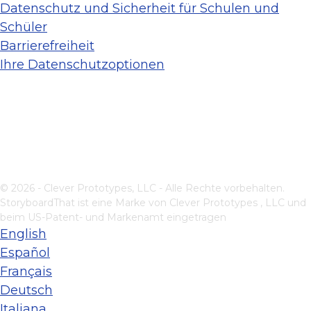
Datenschutz und Sicherheit für Schulen und
Schüler
Barrierefreiheit
Ihre Datenschutzoptionen
© 2026 - Clever Prototypes, LLC - Alle Rechte vorbehalten.
StoryboardThat ist eine Marke von
Clever Prototypes , LLC
und
beim US-Patent- und Markenamt eingetragen
English
Español
Français
Deutsch
Italiana