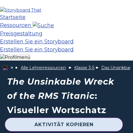
Startseite
Ressourcen
Preisgestaltung
Erstellen Sie ein Storyboard
Erstellen Sie ein Storyboard
Alle Lehrerressourcen
Klasse 3-5
Das Unsinkbare
The Unsinkable Wreck
of the RMS Titanic
:
Visueller Wortschatz
AKTIVITÄT KOPIEREN