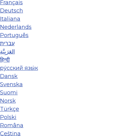
Français
Deutsch
Italiana
Nederlands
Português
עברית
العَرَبِيَّة
हिन्दी
ру́сский язы́к
Dansk
Svenska
Suomi
Norsk
Türkçe
Polski
Româna
Ceština