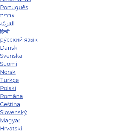
Português
עברית
العَرَبِيَّة
हिन्दी
ру́сский язы́к
Dansk
Svenska
Suomi
Norsk
Türkçe
Polski
Româna
Ceština
Slovenský
Magyar
Hrvatski