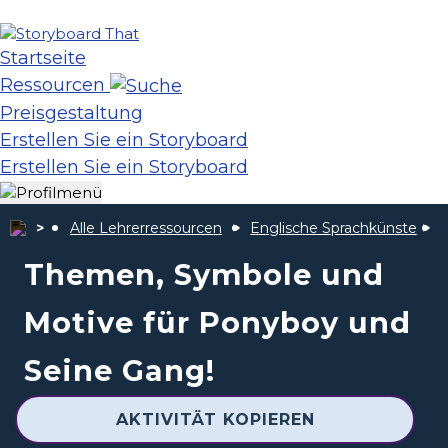
Startseite
Ressourcen
Preisgestaltung
Erstellen Sie ein Storyboard
Erstellen Sie ein Storyboard
Alle Lehrerressourcen
Englische Sprachkünste
D
Themen, Symbole und
Motive für Ponyboy und
Seine Gang!
AKTIVITÄT KOPIEREN