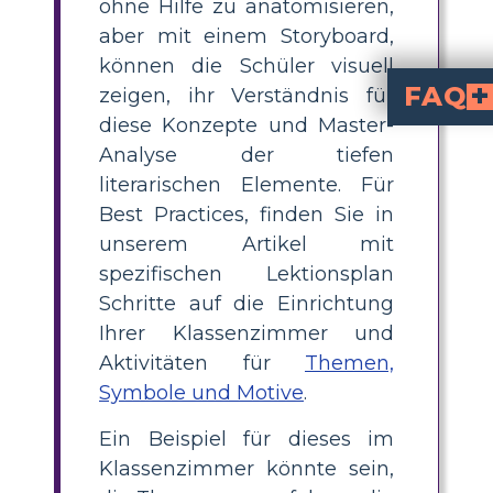
ohne Hilfe zu anatomisieren,
aber mit einem Storyboard,
können die Schüler visuell
FAQ
zeigen, ihr Verständnis für
diese Konzepte und Master-
Wie hängen Symbole u
Ein Symbol ist ein Objekt, das etwas darstellt, das über sich
Warum ist es für Stud
Elemente wie das Thema einer Geschichte sind abstrakter und für manche Sch
Analyse der tiefen
literarischen Elemente. Für
Best Practices, finden Sie in
unserem Artikel mit
spezifischen Lektionsplan
Schritte auf die Einrichtung
Ihrer Klassenzimmer und
Aktivitäten für
Themen,
Symbole und Motive
.
Ein Beispiel für dieses im
Klassenzimmer könnte sein,