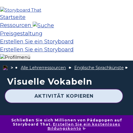
Startseite
Ressourcen
Preisgestaltung
Erstellen Sie ein Storyboard
Erstellen Sie ein Storyboard
Alle Lehrerressourcen
Englische Sprachkünste
E
Visuelle Vokabeln
AKTIVITÄT KOPIEREN
Schließen Sie sich Millionen von Pädagogen auf
Storyboard That.
Erstellen Sie ein kostenloses
Bildungskonto
✨