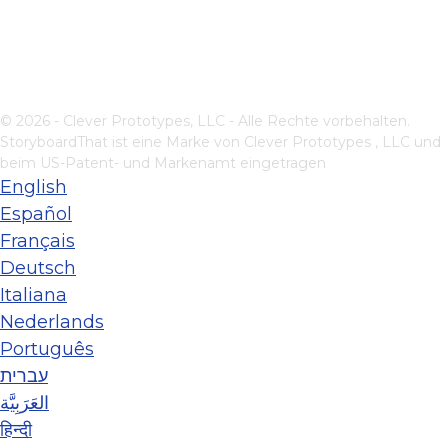
© 2026 - Clever Prototypes, LLC - Alle Rechte vorbehalten.
StoryboardThat ist eine Marke von
Clever Prototypes , LLC
und
beim US-Patent- und Markenamt eingetragen
English
Español
Français
Deutsch
Italiana
Nederlands
Português
עברית
العَرَبِيَّة
हिन्दी