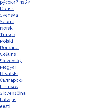
ру́сский язы́к
Dansk
Svenska
Suomi
Norsk
Türkçe
Polski
Româna
Ceština
Slovenský
Magyar
Hrvatski
български
Lietuvos
Slovenščina
Latvijas
eesti