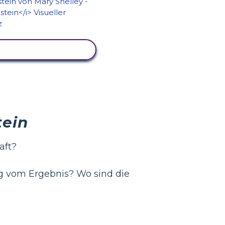
IVITÄT ANZEIGEN
tein
aft?
g vom Ergebnis? Wo sind die