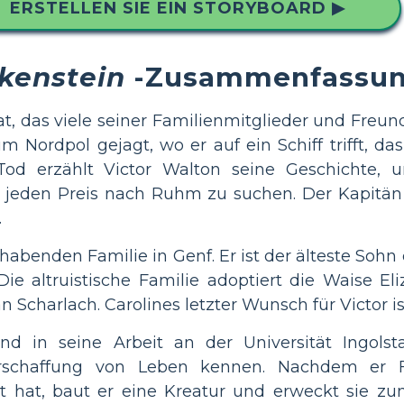
ERSTELLEN SIE EIN STORYBOARD ▶
kenstein
-Zusammenfassu
, das viele seiner Familienmitglieder und Freund
um Nordpol gejagt, wo er auf ein Schiff trifft, d
Tod erzählt Victor Walton seine Geschichte,
 jeden Preis nach Ruhm zu suchen. Der Kapitän g
.
lhabenden Familie in Genf. Er ist der älteste Sohn
ie altruistische Familie adoptiert die Waise Eli
n Scharlach. Carolines letzter Wunsch für Victor is
d in seine Arbeit an der Universität Ingolsta
rschaffung von Leben kennen. Nachdem er F
hat, baut er eine Kreatur und erweckt sie zum