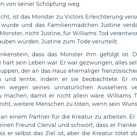
ken von seiner Schöpfung weg.
acht, ist das Monster zu Victors Erleichterung ver
t wurde und das Familienmädchen Justine verdäc
onster, nicht Justine, für Williams Tod verantwortl
lauben würden. Justine zum Tode verurteilt.
kenstein, dass das Monster ihm gefolgt ist. Di
 hart sein Leben war. Er war gezwungen, alles selb
huppen, der an das Haus ehemaliger französischer
 und lernte, indem er sie beobachtete. Er m
n wegen seines unnatürlichen Aussehens ver
u machen, damit er nicht allein wäre. Williams
roht, weitere Menschen zu töten, wenn sein Wunsch
 an einem Partner für die Kreatur zu arbeiten. E
seinen Freund Clerval und schwört, dass er Frank
s er selbst das Ziel ist, aber die Kreatur tötet s