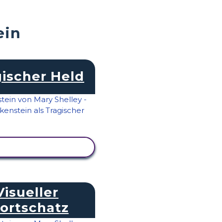
ein
ischer Held
IVITÄT ANZEIGEN
Visueller
ortschatz