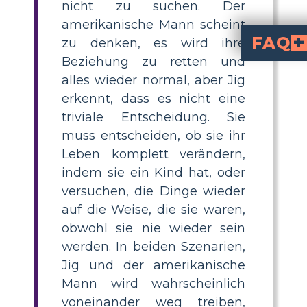
nicht zu suchen. Der
amerikanische Mann scheint
FAQ
zu denken, es wird ihre
Beziehung zu retten und
Was sind die Hauptthemen i
. Die Geschichte konzentriert sich auf ei
Was symbolisieren die weißen 
in der Beziehung des Paares. Sie stehen auch für etwas Unerwü
Wie verwendet Hemingway Motive wie G
zwischen dem Paar. Getränke stehen für Vermeidung und Enttäuschung, während der Perlenvorhang Trennung und Spannung in ihre
Wie können Schü
erkennen, in
wiederholten Referen
suchen und diese mit den Entscheidungen und Dialogen der Charaktere verbi
Warum ist Kommunikat
ist zentral für die Geschichte, da die Unfähigkeit d
und die emotionale Di
alles wieder normal, aber Jig
erkennt, dass es nicht eine
triviale Entscheidung. Sie
muss entscheiden, ob sie ihr
Leben komplett verändern,
indem sie ein Kind hat, oder
versuchen, die Dinge wieder
auf die Weise, die sie waren,
obwohl sie nie wieder sein
werden. In beiden Szenarien,
Jig und der amerikanische
Mann wird wahrscheinlich
voneinander weg treiben,