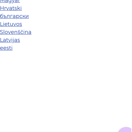
Magyar
Hrvatski
български
Lietuvos
Slovenščina
Latvijas
eesti