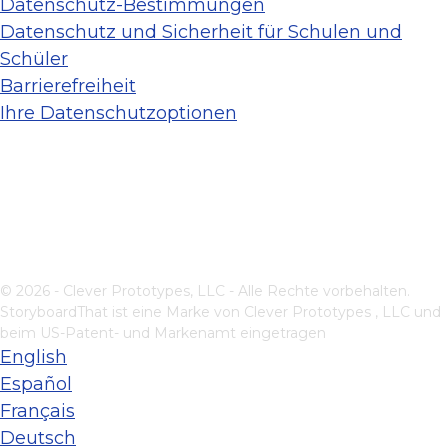
Datenschutz-Bestimmungen
Datenschutz und Sicherheit für Schulen und
Schüler
Barrierefreiheit
Ihre Datenschutzoptionen
© 2026 - Clever Prototypes, LLC - Alle Rechte vorbehalten.
StoryboardThat ist eine Marke von
Clever Prototypes , LLC
und
beim US-Patent- und Markenamt eingetragen
English
Español
Français
Deutsch