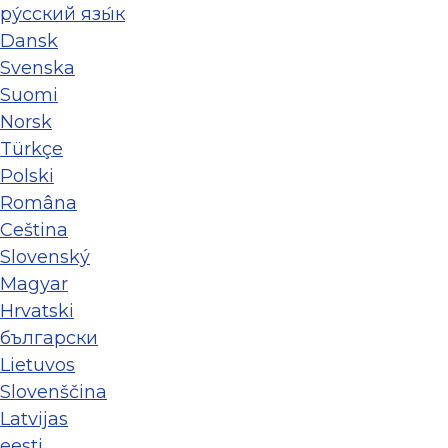
ру́сский язы́к
Dansk
Svenska
Suomi
Norsk
Türkçe
Polski
Româna
Ceština
Slovenský
Magyar
Hrvatski
български
Lietuvos
Slovenščina
Latvijas
eesti