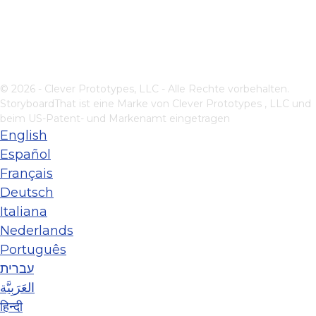
© 2026 - Clever Prototypes, LLC - Alle Rechte vorbehalten.
StoryboardThat ist eine Marke von
Clever Prototypes , LLC
und
beim US-Patent- und Markenamt eingetragen
English
Español
Français
Deutsch
Italiana
Nederlands
Português
עברית
العَرَبِيَّة
हिन्दी