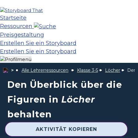
Startseite
Ressourcen
Preisgestaltung
Erstellen Sie ein Storyboard
Erstellen Sie ein Storyboard
Alle Lehrerressourcen
Klasse 3-5
Löcher
Den 
Den Überblick über die
Figuren in
Löcher
behalten
AKTIVITÄT KOPIEREN