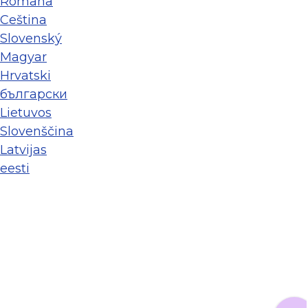
Româna
Ceština
Slovenský
Magyar
Hrvatski
български
Lietuvos
Slovenščina
Latvijas
eesti