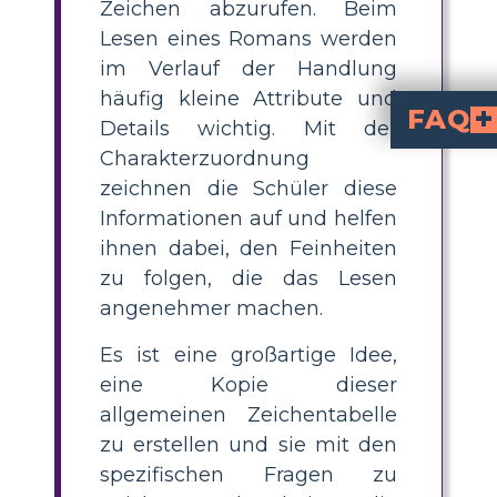
Zeichen abzurufen. Beim
Lesen eines Romans werden
im Verlauf der Handlung
häufig kleine Attribute und
FAQ
Details wichtig. Mit der
Charakterzuordnung
Stanley Yelnats IV ist der Protagonist in Holes. Das bedeutet, dass er die Geschichte vorantreibt. Er is
Wie kann ich so viele Zeichen gerade halten?
Bei einer großen Liste von Zeichen ist es eine gute Idee, sich beim Lese
Wie kann ich die Be
Charaktere sind wichtiger, wenn sie häufiger in der Geschichte vorkommen und eine engere Beziehung zur Hauptfigur haben. In Holes gibt es drei verschiedene Handlungsstränge, die es zu verfolgen gilt, und die C
zeichnen die Schüler diese
Informationen auf und helfen
ihnen dabei, den Feinheiten
zu folgen, die das Lesen
angenehmer machen.
Es ist eine großartige Idee,
eine Kopie dieser
allgemeinen Zeichentabelle
zu erstellen und sie mit den
spezifischen Fragen zu