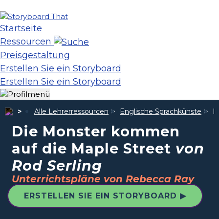
Startseite
Ressourcen
Preisgestaltung
Erstellen Sie ein Storyboard
Erstellen Sie ein Storyboard
Alle Lehrerressourcen
Englische Sprachkünste
D
Die Monster kommen
auf die Maple Street
von
Rod Serling
Unterrichtspläne von Rebecca Ray
ERSTELLEN SIE EIN STORYBOARD ▶