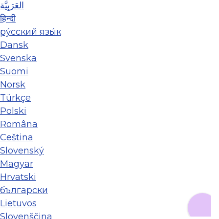
العَرَبِيَّة
हिन्दी
ру́сский язы́к
Dansk
Svenska
Suomi
Norsk
Türkçe
Polski
Româna
Ceština
Slovenský
Magyar
Hrvatski
български
Lietuvos
Slovenščina