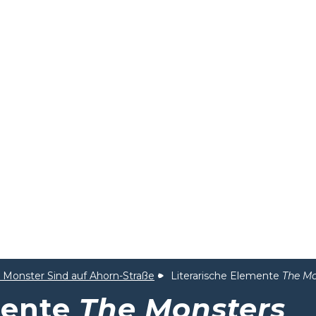
 Monster Sind auf Ahorn-Straße
Literarische Elemente
The Mo
mente
The Monsters