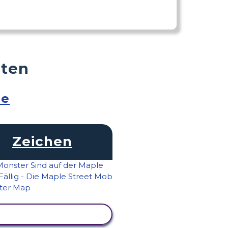
äten
ße
Zeichen
AKTIVITÄT ANZEIGEN