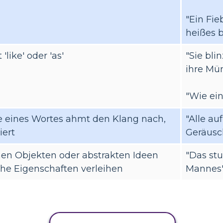
"Ein Fie
heißes b
'like' oder 'as'
"Sie bli
ihre Mün
"Wie ein
e eines Wortes ahmt den Klang nach,
"Alle au
iert
Geräusc
en Objekten oder abstrakten Ideen
"Das st
e Eigenschaften verleihen
Mannes
AKTIVITÄT KOPIEREN