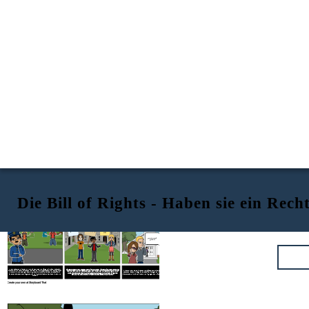
Die Bill of Rights - Haben sie ein Rech
Ein Längerer
Mehr Schule
Ich fürchte kein längeres Jahr!
Tag ist A-
ist Cool!
OK!
Ich will nicht
gehen!
In der Stadt von Riverbend, wollte eine Gruppe von Bürgern in einem Stadtpark
Die Studenten der Longmeadow Middle School hielten eine Versammlung
treffen, um die Natur anzubeten. Sie nannten ihre Organisation die Nachfolger der
Jill ist zehn Jahre alt. Sie hat sehr religiöse Eltern, die sie jeden Sonntag zur Kirche
nach der Schule vor dem Gebäude. Der Zweck der Versammlung war, den
Sonne. Sie wurden angewiesen, zu gehen, als lokale Polizei dachte, dass sie die
besuchen lassen. Jill sagt ihnen, dass sie nicht gehen will, aber ihre Eltern bringen
Wunsch der Studenten nach längeren Schultagen und einem längeren
anderen Parkbesucher ärgerten. Kann die Polizei sie davon abhalten, im Park zu
sie trotzdem mit. Sind die Eltern von Jill gegen den 1. Änderungsantrag verstoßen?
Schuljahr auszudrücken. Haben die Studenten das Recht?
treffen?
Create your own at Storyboard That