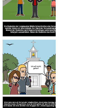
Die Studenten der Longmeadow Middle School hielten eine Versammlung
Jill ist zehn Jahre alt. Sie hat sehr religiöse Eltern, die si
nach der Schule vor dem Gebäude. Der Zweck der Versammlung war, den
besuchen lassen. Jill sagt ihnen, dass sie nicht gehen will,
Wunsch der Studenten nach längeren Schultagen und einem längeren
sie trotzdem mit. Sind die Eltern von Jill gegen den 1. Än
Schuljahr auszudrücken. Haben die Studenten das Recht?
Ich will nicht
gehen!
Jill ist zehn Jahre alt. Sie hat sehr religiöse Eltern, die sie jeden Sonntag zur Kirche
besuchen lassen. Jill sagt ihnen, dass sie nicht gehen will, aber ihre Eltern bringen
sie trotzdem mit. Sind die Eltern von Jill gegen den 1. Änderungsantrag verstoßen?