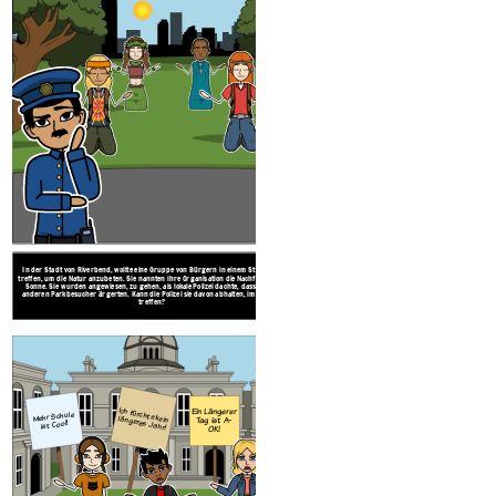
Ein 
Mehr Schule
Ich fürchte kein längeres Jahr!
Tag
ist Cool!
In der Stadt von Riverbend, wollte eine Gruppe von Bürgern in einem Stadtpark
Die Studenten der Longmeadow Middle School hiel
treffen, um die Natur anzubeten. Sie nannten ihre Organisation die Nachfolger der
nach der Schule vor dem Gebäude. Der Zweck der V
Sonne. Sie wurden angewiesen, zu gehen, als lokale Polizei dachte, dass sie die
Wunsch der Studenten nach längeren Schultagen 
anderen Parkbesucher ärgerten. Kann die Polizei sie davon abhalten, im Park zu
Schuljahr auszudrücken. Haben die Student
treffen?
Create your own at Storyboard That
Ein Längerer
Mehr Schule
Ich fürchte kein längeres Jahr!
Tag ist A-
ist Cool!
OK!
Ich will nicht
gehen!