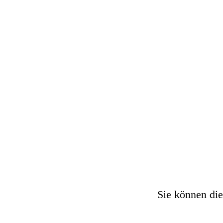
Bobo kommt in die Wohnung und erzählt Wal
das sie ihm für den Spirituosenladen gegeb
Walter legte niemals die $ 3.000, die er für
Bank legen soll
Create your own at Storyb
Sie können die