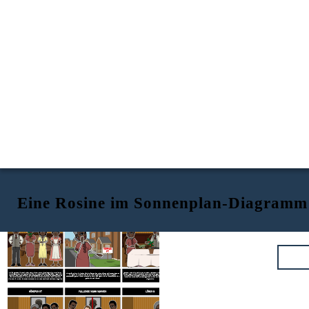
Eine Rosine im Sonnenplan-Diagramm
BELASTUNG
KONFLIKT
STEIGENDE HANDLUNG
VERKAU
FT
Die jüngere Familie lebt in einer sehr kleinen Wohnung in Chicago. Big Walter ist vor
Nachdem Mama ein Haus im Clybourne Park kauft, beschließt sie, Walter die restlichen
Walter fühlt sich wie niemand hört ihm über seinen Traum für den Spirituosenladen. Er
kurzem gestorben, und es gibt einen $ 10000 Lebensversicherungs-Check wegen bald
$ 6,500 zu geben, die für Beneathas Schule beiseite legen, und in den Spirituosenladen
will irgendwie vorankommen, aber Mama weigert sich, ihm das Geld zu geben.
kommen. Walter hofft, es für ein Spirituosengeschäft zu verwenden, Beneatha hofft, es
zu investieren. Die Jünger werden von einem Mann namens Karl Lindner besucht, der
Stattdessen geht sie aus und kauft ein Haus in einer ganz weißen Nachbarschaft, was
für medizinische Schule zu verwenden, und Mama ist nicht sicher, was sie damit tun
ihnen einen erheblichen Geldbetrag bietet, um aus der Nachbarschaft zu bleiben. Sie
gefährlich sein könnte.
wird. Ruth fällt krank am Ende der ersten Szene, und es scheint, dass sie schwanger ist.
weigern sich.
HÖHEPUNKT
FALLENDE MASSNAHMEN
LÖSUNG