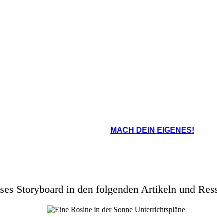
Walter beschließt, Lindner anzurufen und sein Angebot an
ter, dass Willy Harris das gesamte Geld,
Geld zurückzuholen. Asagai kommt und lädt Beneatha ein, 
en haben, abgenommen hat. Schlimmer noch,
Nigeria zu ziehen, um ein Arzt zu sein, der Beneatha neue 
 die medizinische Schulung Beneathas in die
dass Wagners Bereitschaft, einen Vertrag mit Lindner zu m
te, zur Seite.
nichts im Inneren verlässt.
oard That
MACH DEIN EIGENES!
ses Storyboard in den folgenden Artikeln und Res