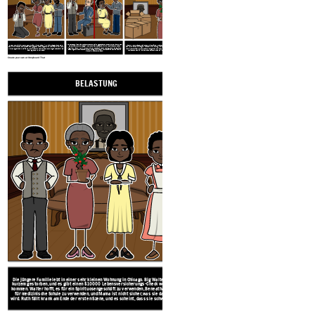
Walter beschließt, Lindner anzurufen und sein Angebot anzunehmen, um etwas von dem
Bobo kommt in die Wohnung und erzählt Walter, dass Willy Harris das gesamte Geld,
Walter erkennt, dass er seinen Stolz nicht für Geld tauschen kann, und erzählt Lindner,
Geld zurückzuholen. Asagai kommt und lädt Beneatha ein, ihn zu heiraten und nach
das sie ihm für den Spirituosenladen gegeben haben, abgenommen hat. Schlimmer noch,
sich zu verlaufen. Die Jünger verlassen die Wohnung in einer feierlichen Stimmung, und
Nigeria zu ziehen, um ein Arzt zu sein, der Beneatha neue Hoffnung gibt. Mama glaubt,
Walter legte niemals die $ 3.000, die er für die medizinische Schulung Beneathas in die
Mama kehrt zurück, um ihre Pflanze zu ergreifen, die ihren Traum von einer glücklichen,
dass Wagners Bereitschaft, einen Vertrag mit Lindner zu machen, ihn schließlich mit
Bank legen sollte, zur Seite.
zufriedenen Familie in einem Haus darstellt, das sie ihre Selbst nennen können.
nichts im Inneren verlässt.
Create your own at Storyboard That
BELASTUNG
KONFLIKT
Die jüngere Familie lebt in einer sehr kleinen Wohnung in Chicago. Big Walter ist vor
Walter fühlt sich wie niemand hört ihm über seinen Traum für
kurzem gestorben, und es gibt einen $ 10000 Lebensversicherungs-Check wegen bald
will irgendwie vorankommen, aber Mama weigert sich, ih
kommen. Walter hofft, es für ein Spirituosengeschäft zu verwenden, Beneatha hofft, es
Stattdessen geht sie aus und kauft ein Haus in einer ganz w
für medizinische Schule zu verwenden, und Mama ist nicht sicher, was sie damit tun
gefährlich sein könnte.
wird. Ruth fällt krank am Ende der ersten Szene, und es scheint, dass sie schwanger ist.