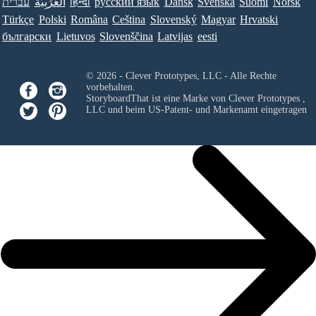
עברית
العَرَبِيَّة
हिन्दी
ру́сский язы́к
Dansk
Svenska
Suomi
Norsk
Türkçe
Polski
Româna
Ceština
Slovenský
Magyar
Hrvatski
български
Lietuvos
Slovenščina
Latvijas
eesti
© 2026 - Clever Prototypes, LLC - Alle Rechte
vorbehalten.
StoryboardThat ist eine Marke von
Clever Prototypes ,
LLC
und beim US-Patent- und Markenamt eingetragen