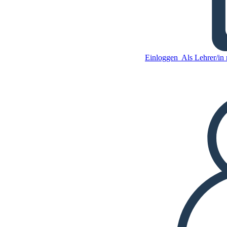
Hochzeit Tanz Symbolismus
Einloggen
Als Lehrer/in r
Kopieren Sie dieses
Storyboard
ERSTELLEN SIE EIN
STORYBOARD
Kopieren Sie dieses
Storyboard
ERSTELLEN SIE EIN
STORYBOARD
DIASHOW ABSPIELEN
LIES MIR VOR