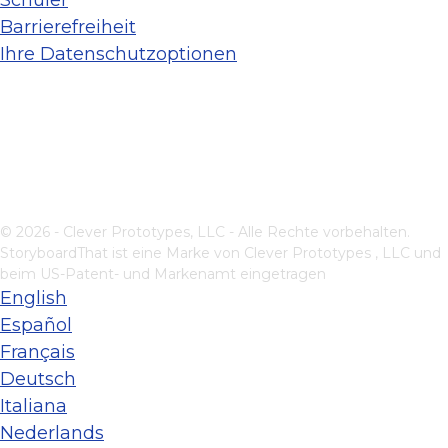
Schüler
Barrierefreiheit
Ihre Datenschutzoptionen
© 2026 - Clever Prototypes, LLC - Alle Rechte vorbehalten.
StoryboardThat ist eine Marke von
Clever Prototypes , LLC
und
beim US-Patent- und Markenamt eingetragen
English
Español
Français
Deutsch
Italiana
Nederlands