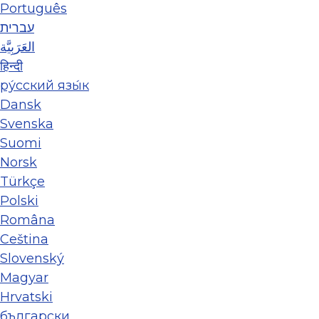
Português
עברית
العَرَبِيَّة
हिन्दी
ру́сский язы́к
Dansk
Svenska
Suomi
Norsk
Türkçe
Polski
Româna
Ceština
Slovenský
Magyar
Hrvatski
български