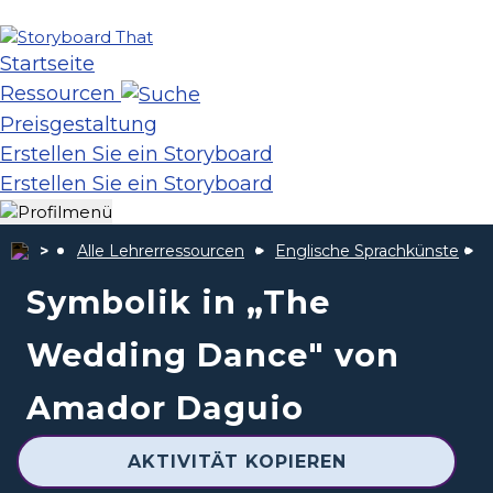
Startseite
Ressourcen
Preisgestaltung
Erstellen Sie ein Storyboard
Erstellen Sie ein Storyboard
Alle Lehrerressourcen
Englische Sprachkünste
D
Symbolik in „The
Wedding Dance" von
Amador Daguio
AKTIVITÄT KOPIEREN