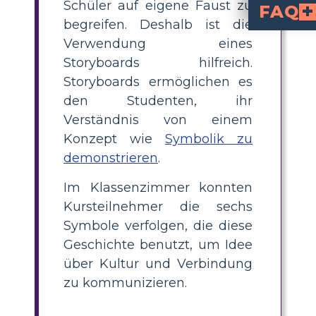
Schüler auf eigene Faust zu
FAQ
begreifen. Deshalb ist die
Welche Rolle spielt der Hochze
Der Hochzeitstanz ist eine Darstellung von Bräuchen und kulturellen Erwartungen. Es steht für den Druck, der auf das Paar ausgeübt wird, g
Wie trägt die in der Geschichte verwen
Die Symbolik der Erzählung verdeutlicht die Spannung, die zwischen individuellen Bestrebungen und gesellschaftlichen Normen besteh
Verwendung eines
Storyboards hilfreich.
Storyboards ermöglichen es
den Studenten, ihr
Verständnis von einem
Konzept wie
Symbolik zu
demonstrieren
.
Im Klassenzimmer konnten
Kursteilnehmer die sechs
Symbole verfolgen, die diese
Geschichte benutzt, um Idee
über Kultur und Verbindung
zu kommunizieren.